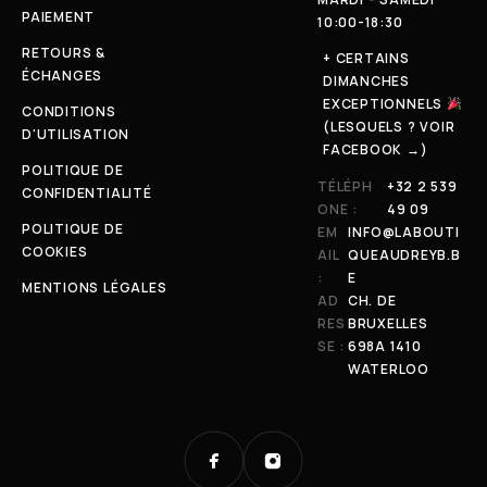
PAIEMENT
10:00-18:30
RETOURS &
+ CERTAINS
ÉCHANGES
DIMANCHES
EXCEPTIONNELS
CONDITIONS
(LESQUELS ? VOIR
D'UTILISATION
FACEBOOK →)
POLITIQUE DE
TÉLÉPH
+32 2 539
CONFIDENTIALITÉ
ONE :
49 09
POLITIQUE DE
EM
INFO@LABOUTI
COOKIES
AIL
QUEAUDREYB.B
:
E
MENTIONS LÉGALES
AD
CH. DE
RES
BRUXELLES
SE :
698A 1410
WATERLOO