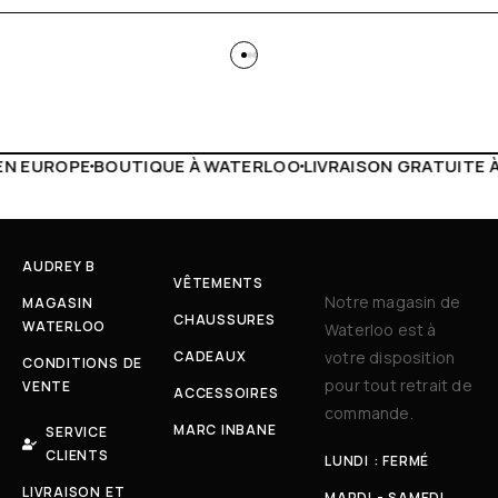
 WATERLOO
LIVRAISON GRATUITE À PARTIR DE 150€
LIVE F
AUDREY B
VÊTEMENTS
Notre magasin de
MAGASIN
CHAUSSURES
WATERLOO
Waterloo est à
CADEAUX
votre disposition
CONDITIONS DE
pour tout retrait de
VENTE
ACCESSOIRES
commande.
MARC INBANE
SERVICE
CLIENTS
LUNDI : FERMÉ
LIVRAISON ET
MARDI - SAMEDI