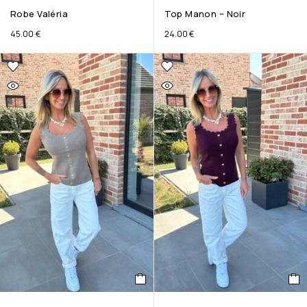
Robe Valéria
Top Manon – Noir
45.00
€
24.00
€