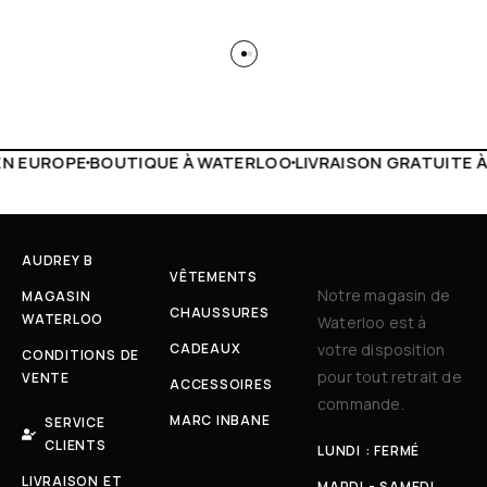
 WATERLOO
LIVRAISON GRATUITE À PARTIR DE 150€
LIVE F
AUDREY B
VÊTEMENTS
Notre magasin de
MAGASIN
CHAUSSURES
WATERLOO
Waterloo est à
CADEAUX
votre disposition
CONDITIONS DE
pour tout retrait de
VENTE
ACCESSOIRES
commande.
MARC INBANE
SERVICE
CLIENTS
LUNDI : FERMÉ
LIVRAISON ET
MARDI - SAMEDI