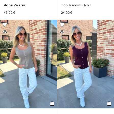
Robe Valéria
Top Manon – Noir
45.00
€
24.00
€