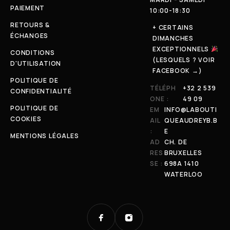
PAIEMENT
10:00-18:30
RETOURS &
+ CERTAINS
ÉCHANGES
DIMANCHES
EXCEPTIONNELS
CONDITIONS
(LESQUELS ? VOIR
D'UTILISATION
FACEBOOK →)
POLITIQUE DE
TÉLÉPH
+32 2 539
CONFIDENTIALITÉ
ONE :
49 09
POLITIQUE DE
EM
INFO@LABOUTI
COOKIES
AIL
QUEAUDREYB.B
:
E
MENTIONS LÉGALES
AD
CH. DE
RES
BRUXELLES
SE :
698A 1410
WATERLOO