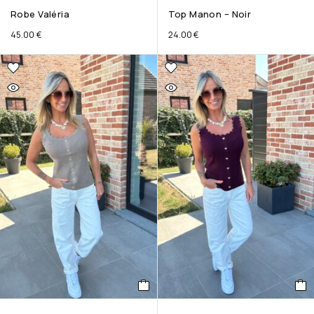
Robe Valéria
Top Manon – Noir
45.00
€
24.00
€