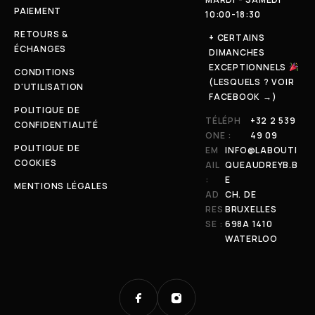
PAIEMENT
10:00-18:30
RETOURS &
+ CERTAINS
ÉCHANGES
DIMANCHES
EXCEPTIONNELS
CONDITIONS
(LESQUELS ? VOIR
D'UTILISATION
FACEBOOK →)
POLITIQUE DE
TÉLÉPH
+32 2 539
CONFIDENTIALITÉ
ONE :
49 09
POLITIQUE DE
EM
INFO@LABOUTI
COOKIES
AIL
QUEAUDREYB.B
:
E
MENTIONS LÉGALES
AD
CH. DE
RES
BRUXELLES
SE :
698A 1410
WATERLOO