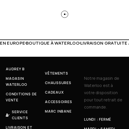
À WATERLOO
LIVRAISON GRATUITE À PARTIR DE 150€
LIVE 
AUDREY B
VÊTEMENTS
Notre magasin de
MAGASIN
CHAUSSURES
WATERLOO
Waterloo est à
CADEAUX
votre disposition
CONDITIONS DE
pour tout retrait de
VENTE
ACCESSOIRES
commande.
MARC INBANE
SERVICE
CLIENTS
LUNDI : FERMÉ
LIVRAISON ET
MARDI - SAMEDI