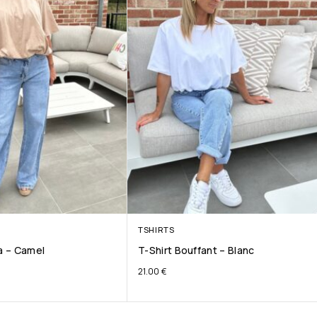
TSHIRTS
ta – Camel
T-Shirt Bouffant – Blanc
21.00
€