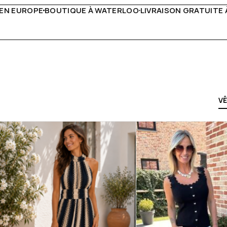
O
LIVRAISON GRATUITE À PARTIR DE 150€
LIVE FACEBOOK C
V