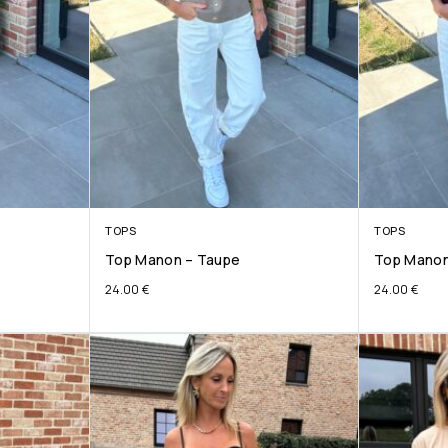
TOPS
TOPS
Top Manon – Taupe
Top Manon
24.00
€
24.00
€