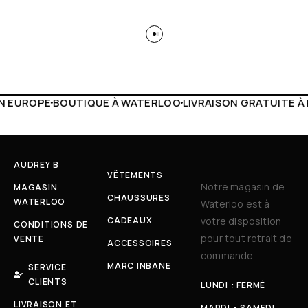
WATERLOO
LIVRAISON GRATUITE À PARTIR DE 150€
LIVE FA
AUDREY B
VÊTEMENTS
Notre magasin de
MAGASIN
CHAUSSURES
WATERLOO
Waterloo est à
CADEAUX
votre disposition
CONDITIONS DE
pour tout retrait de
VENTE
ACCESSOIRES
commande.
MARC INBANE
SERVICE
CLIENTS
LUNDI : FERMÉ
LIVRAISON ET
MARDI - SAMEDI