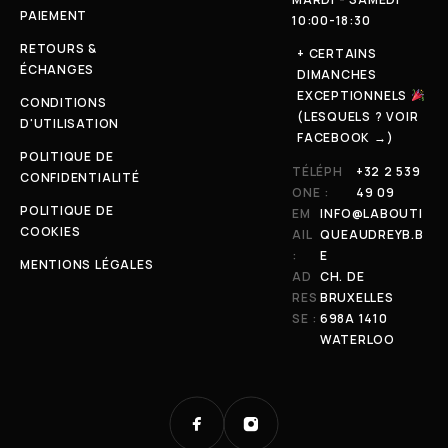
PAIEMENT
10:00-18:30
RETOURS &
+ CERTAINS
ÉCHANGES
DIMANCHES
EXCEPTIONNELS
CONDITIONS
(LESQUELS ? VOIR
D'UTILISATION
FACEBOOK →)
POLITIQUE DE
TÉLÉPH
+32 2 539
CONFIDENTIALITÉ
ONE :
49 09
POLITIQUE DE
EM
INFO@LABOUTI
COOKIES
AIL
QUEAUDREYB.B
:
E
MENTIONS LÉGALES
AD
CH. DE
RES
BRUXELLES
SE :
698A 1410
WATERLOO