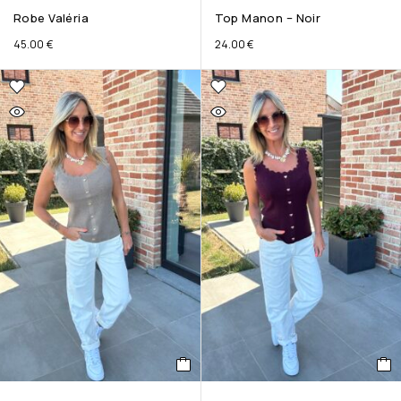
Robe Valéria
Top Manon – Noir
45.00
€
24.00
€