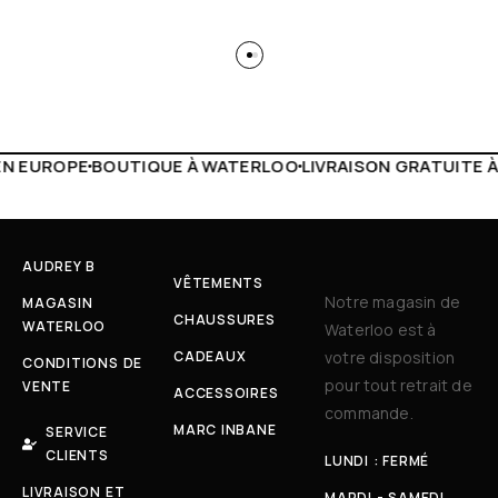
À WATERLOO
LIVRAISON GRATUITE À PARTIR DE 150€
LIVE 
AUDREY B
VÊTEMENTS
Notre magasin de
MAGASIN
CHAUSSURES
WATERLOO
Waterloo est à
CADEAUX
votre disposition
CONDITIONS DE
pour tout retrait de
VENTE
ACCESSOIRES
commande.
MARC INBANE
SERVICE
CLIENTS
LUNDI : FERMÉ
LIVRAISON ET
MARDI - SAMEDI