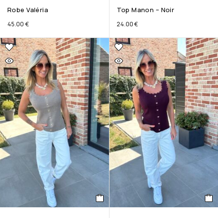
Robe Valéria
Top Manon – Noir
45.00
€
24.00
€