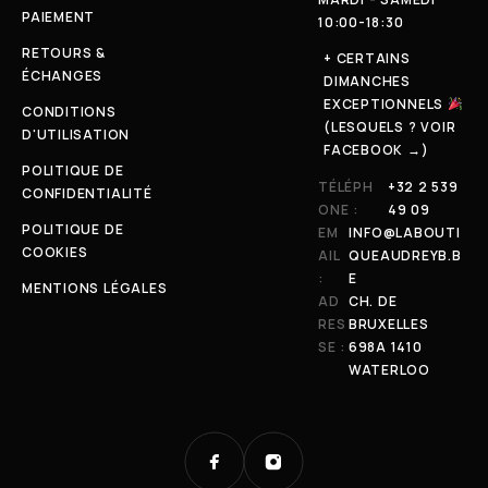
PAIEMENT
10:00-18:30
RETOURS &
+ CERTAINS
ÉCHANGES
DIMANCHES
EXCEPTIONNELS
CONDITIONS
(LESQUELS ? VOIR
D'UTILISATION
FACEBOOK →)
POLITIQUE DE
TÉLÉPH
+32 2 539
CONFIDENTIALITÉ
ONE :
49 09
POLITIQUE DE
EM
INFO@LABOUTI
COOKIES
AIL
QUEAUDREYB.B
:
E
MENTIONS LÉGALES
AD
CH. DE
RES
BRUXELLES
SE :
698A 1410
WATERLOO