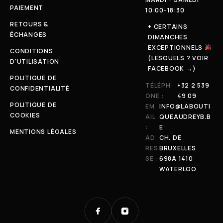
PAIEMENT
10:00-18:30
RETOURS &
+ CERTAINS
ÉCHANGES
DIMANCHES
EXCEPTIONNELS
CONDITIONS
(LESQUELS ? VOIR
D'UTILISATION
FACEBOOK →)
POLITIQUE DE
TÉLÉPH
+32 2 539
CONFIDENTIALITÉ
ONE :
49 09
POLITIQUE DE
EM
INFO@LABOUTI
COOKIES
AIL
QUEAUDREYB.B
:
E
MENTIONS LÉGALES
AD
CH. DE
RES
BRUXELLES
SE :
698A 1410
WATERLOO