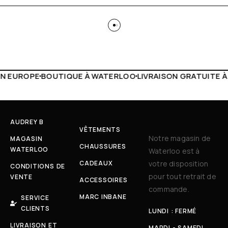
WATERLOO
LIVRAISON GRATUITE À PARTIR DE 150€
LIVE FA
AUDREY B
VÊTEMENTS
Notre magasin de
MAGASIN
CHAUSSURES
WATERLOO
Waterloo est à
CADEAUX
votre disposition
CONDITIONS DE
pour tout retrait de
VENTE
ACCESSOIRES
commande.
MARC INBANE
SERVICE
CLIENTS
LUNDI : FERMÉ
LIVRAISON ET
MARDI - SAMEDI