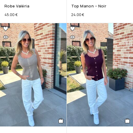
Robe Valéria
Top Manon – Noir
45.00
€
24.00
€