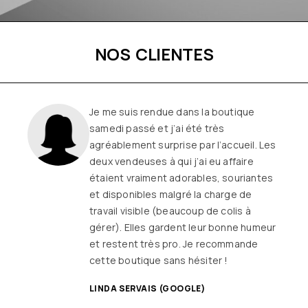
NOS CLIENTES
Une boutique familiale, à l’écoute et
remplie de joie de vivre
Les
vêtements sont de qualité, tendances
et originaux pour différentes
morphologies
et ça fait très
longtemps que j’y vais (depuis le début
ou quasiment) J’adore y faire un tour et
on ne sort jamais (ou presque) sans rien
SANDRINE DYON (GOOGLE)