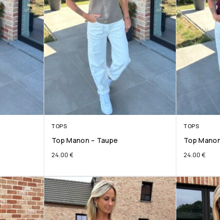
TOPS
TOPS
Top Manon – Taupe
Top Manon
24.00
€
24.00
€