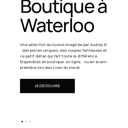
24 août
19h30
Chaque semaine, Audrey B. dévoile ses coups
de cœur en direct.
Il s'agit de nouveautés à réserver avant tout
le monde.
EN SAVOIR PLUS