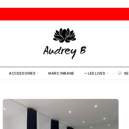
ACCESSOIRES
MARC INBANE
— LES LIVES
SE