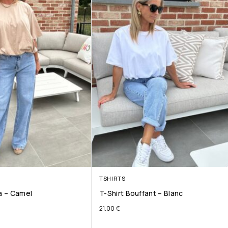
TSHIRTS
ta – Camel
T-Shirt Bouffant – Blanc
21.00
€