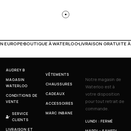
 WATERLOO
LIVRAISON GRATUITE À PARTIR DE 150€
LIVE F
AUDREY B
VÊTEMENTS
Notre magasin de
MAGASIN
CHAUSSURES
WATERLOO
Waterloo est à
CADEAUX
votre disposition
CONDITIONS DE
pour tout retrait de
VENTE
ACCESSOIRES
commande.
MARC INBANE
SERVICE
CLIENTS
LUNDI : FERMÉ
LIVRAISON ET
MARDI - SAMEDI