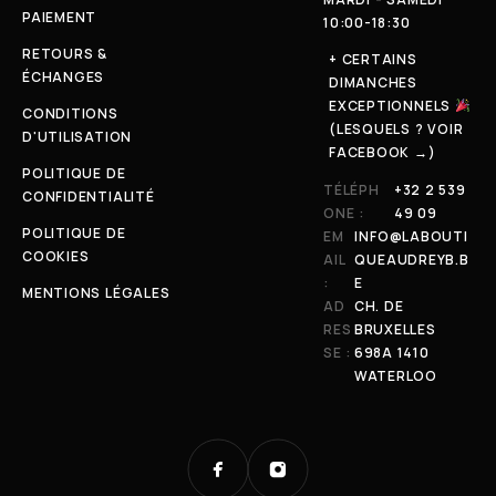
PAIEMENT
10:00-18:30
RETOURS &
+ CERTAINS
ÉCHANGES
DIMANCHES
EXCEPTIONNELS
CONDITIONS
(LESQUELS ? VOIR
D'UTILISATION
FACEBOOK →)
POLITIQUE DE
TÉLÉPH
+32 2 539
CONFIDENTIALITÉ
ONE :
49 09
POLITIQUE DE
EM
INFO@LABOUTI
COOKIES
AIL
QUEAUDREYB.B
:
E
MENTIONS LÉGALES
AD
CH. DE
RES
BRUXELLES
SE :
698A 1410
WATERLOO