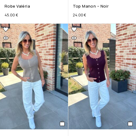
Robe Valéria
Top Manon – Noir
45.00
€
24.00
€