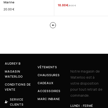
Marine
10.00
€
28.00
€
20.00
€
AUDREY B
VÊTEMENTS
Notre magasin de
MAGASIN
CHAUSSURES
WATERLOO
Waterloo est à
CADEAUX
votre disposition
CONDITIONS DE
pour tout retrait de
VENTE
ACCESSOIRES
commande.
MARC INBANE
SERVICE
CLIENTS
LUNDI : FERMÉ