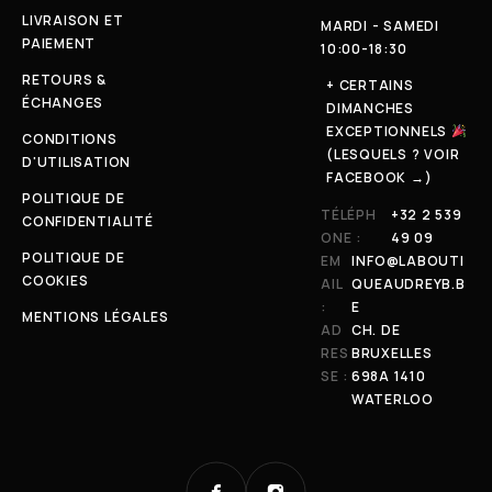
LIVRAISON ET
MARDI - SAMEDI
PAIEMENT
10:00-18:30
RETOURS &
+ CERTAINS
ÉCHANGES
DIMANCHES
EXCEPTIONNELS
CONDITIONS
(LESQUELS ? VOIR
D'UTILISATION
FACEBOOK →)
POLITIQUE DE
TÉLÉPH
+32 2 539
CONFIDENTIALITÉ
ONE :
49 09
POLITIQUE DE
EM
INFO@LABOUTI
COOKIES
AIL
QUEAUDREYB.B
:
E
MENTIONS LÉGALES
AD
CH. DE
RES
BRUXELLES
SE :
698A 1410
WATERLOO