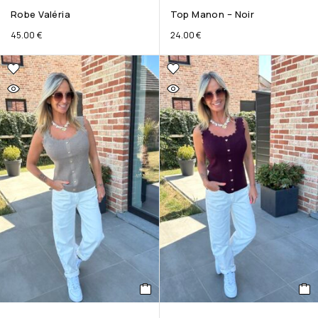
Robe Valéria
Top Manon – Noir
45.00
€
24.00
€