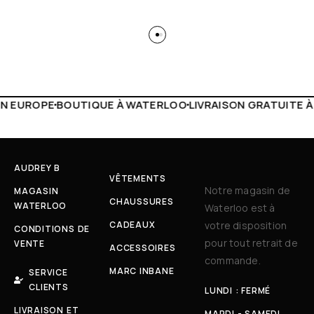
 WATERLOO
LIVRAISON GRATUITE À PARTIR DE 150€
LIVE F
AUDREY B
VÊTEMENTS
Notre magasin de
MAGASIN
CHAUSSURES
WATERLOO
Waterloo est à
CADEAUX
votre disposition
CONDITIONS DE
pour tout retrait de
VENTE
ACCESSOIRES
commande.
MARC INBANE
SERVICE
CLIENTS
LUNDI : FERMÉ
LIVRAISON ET
MARDI - SAMEDI