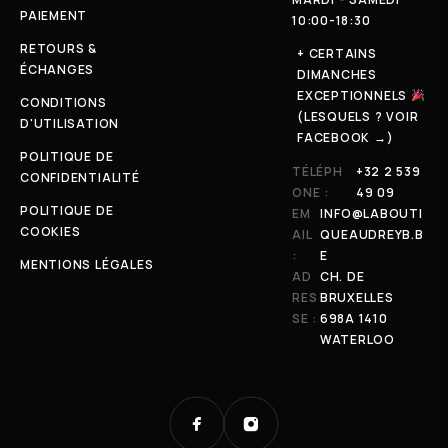
PAIEMENT
10:00-18:30
RETOURS &
+ CERTAINS
ÉCHANGES
DIMANCHES
EXCEPTIONNELS
CONDITIONS
(LESQUELS ? VOIR
D'UTILISATION
FACEBOOK →)
POLITIQUE DE
TÉLÉPH
+32 2 539
CONFIDENTIALITÉ
ONE :
49 09
POLITIQUE DE
EM
INFO@LABOUTI
COOKIES
AIL
QUEAUDREYB.B
:
E
MENTIONS LÉGALES
AD
CH. DE
RES
BRUXELLES
SE :
698A 1410
WATERLOO