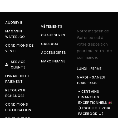
AUDREY B
VÊTEMENTS
Notre magasin de
MAGASIN
CHAUSSURES
WATERLOO
Waterloo est à
CADEAUX
votre disposition
CONDITIONS DE
pour tout retrait de
VENTE
ACCESSOIRES
commande.
MARC INBANE
SERVICE
CLIENTS
LUNDI : FERMÉ
LIVRAISON ET
MARDI - SAMEDI
PAIEMENT
10:00-18:30
RETOURS &
+ CERTAINS
ÉCHANGES
DIMANCHES
EXCEPTIONNELS
CONDITIONS
(LESQUELS ? VOIR
D'UTILISATION
FACEBOOK →)