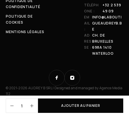
POLITIQUE DE
TÉLÉPH
+32 2 539
CONFIDENTIALITÉ
ONE :
49 09
POLITIQUE DE
EM
INFO@LABOUTI
COOKIES
AIL
QUEAUDREYB.B
:
E
MENTIONS LÉGALES
AD
CH. DE
RES
BRUXELLES
SE :
698A 1410
WATERLOO
© 2021-2026 AUDREY B SRL | Designed and managed by
Agence Media
112
AJOUTER AU PANIER