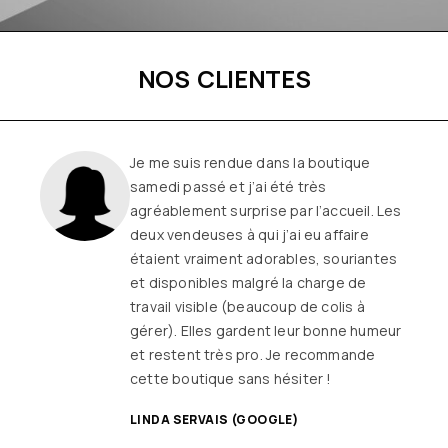
NOS CLIENTES
Une boutique familiale, à l’écoute et
remplie de joie de vivre
Les
vêtements sont de qualité, tendances
et originaux pour différentes
morphologies
et ça fait très
longtemps que j’y vais (depuis le début
ou quasiment) J’adore y faire un tour et
on ne sort jamais (ou presque) sans rien
SANDRINE DYON (GOOGLE)