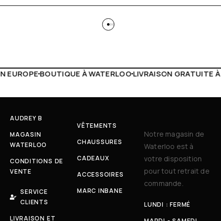
WATERLOO
LIVRAISON GRATUITE À PARTIR DE 150€
LIVE FA
AUDREY B
VÊTEMENTS
Notre magasin de
MAGASIN
CHAUSSURES
WATERLOO
Waterloo est à
CADEAUX
votre disposition
CONDITIONS DE
pour tout retrait de
VENTE
ACCESSOIRES
commande.
MARC INBANE
SERVICE
CLIENTS
LUNDI : FERMÉ
LIVRAISON ET
MARDI - SAMEDI