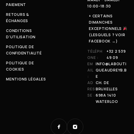
PAIEMENT
10:00-18:30
RETOURS &
+ CERTAINS
ÉCHANGES
DIMANCHES
EXCEPTIONNELS
CONDITIONS
(LESQUELS ? VOIR
D'UTILISATION
FACEBOOK →)
POLITIQUE DE
TÉLÉPH
+32 2 539
CONFIDENTIALITÉ
ONE :
49 09
POLITIQUE DE
EM
INFO@LABOUTI
COOKIES
AIL
QUEAUDREYB.B
:
E
MENTIONS LÉGALES
AD
CH. DE
RES
BRUXELLES
SE :
698A 1410
WATERLOO