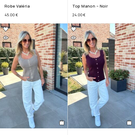
Robe Valéria
Top Manon – Noir
45.00
€
24.00
€