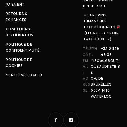
PAIEMENT
10:00-18:30
RETOURS &
+ CERTAINS
ÉCHANGES
DIMANCHES
EXCEPTIONNELS
CONDITIONS
(LESQUELS ? VOIR
D'UTILISATION
FACEBOOK →)
POLITIQUE DE
TÉLÉPH
+32 2 539
CONFIDENTIALITÉ
ONE :
49 09
POLITIQUE DE
EM
INFO@LABOUTI
COOKIES
AIL
QUEAUDREYB.B
:
E
MENTIONS LÉGALES
AD
CH. DE
RES
BRUXELLES
SE :
698A 1410
WATERLOO