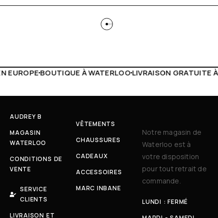
 WATERLOO
LIVRAISON GRATUITE À PARTIR DE 150€
LIVE F
AUDREY B
VÊTEMENTS
Notre magasin de
MAGASIN
CHAUSSURES
WATERLOO
Waterloo est à
CADEAUX
votre disposition
CONDITIONS DE
pour tout retrait de
VENTE
ACCESSOIRES
commande.
MARC INBANE
SERVICE
CLIENTS
LUNDI : FERMÉ
LIVRAISON ET
MARDI - SAMEDI