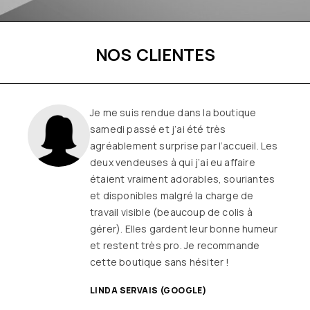
NOS CLIENTES
Une boutique familiale, à l’écoute et
remplie de joie de vivre
Les
vêtements sont de qualité, tendances
et originaux pour différentes
morphologies
et ça fait très
longtemps que j’y vais (depuis le début
ou quasiment) J’adore y faire un tour et
on ne sort jamais (ou presque) sans rien
SANDRINE DYON (GOOGLE)