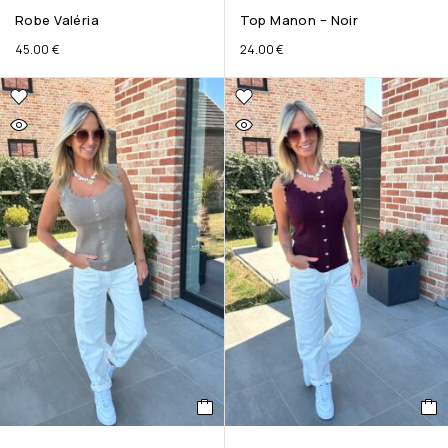
Robe Valéria
Top Manon – Noir
45.00
€
24.00
€