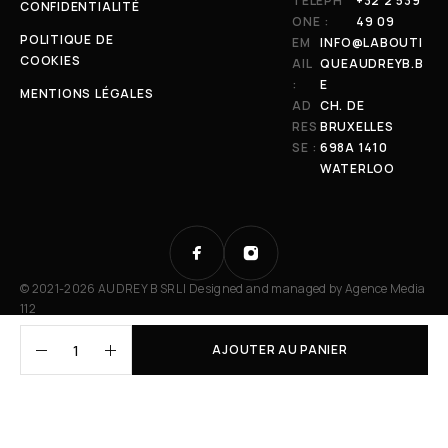
TÉLÉPH
+32 2 539
CONFIDENTIALITÉ
ONE :
49 09
POLITIQUE DE
EM
INFO@LABOUTI
COOKIES
AIL
QUEAUDREYB.B
:
E
MENTIONS LÉGALES
AD
CH. DE
RES
BRUXELLES
SE :
698A 1410
WATERLOO
© 2021-2026 AUDREY B SRL | Designed and managed by
Agence Media
112
AJOUTER AU PANIER