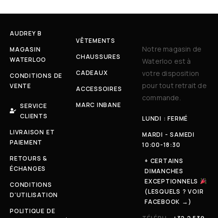
AUDREY B
VÊTEMENTS
Notre magasin de
MAGASIN
CHAUSSURES
WATERLOO
Waterloo est à
CADEAUX
votre disposition
CONDITIONS DE
pour tout retrait de
VENTE
ACCESSOIRES
commande.
MARC INBANE
SERVICE
CLIENTS
LUNDI : FERMÉ
LIVRAISON ET
MARDI - SAMEDI
PAIEMENT
10:00-18:30
RETOURS &
+ CERTAINS
ÉCHANGES
DIMANCHES
EXCEPTIONNELS
CONDITIONS
(LESQUELS ? VOIR
D'UTILISATION
FACEBOOK →)
POLITIQUE DE