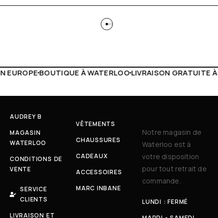
WATERLOO
LIVRAISON GRATUITE À PARTIR DE 150€
LIVE FA
AUDREY B
VÊTEMENTS
Notre magasin de
MAGASIN
CHAUSSURES
WATERLOO
Waterloo est à
CADEAUX
votre disposition
CONDITIONS DE
pour tout retrait de
VENTE
ACCESSOIRES
commande.
MARC INBANE
SERVICE
CLIENTS
LUNDI : FERMÉ
LIVRAISON ET
MARDI - SAMEDI