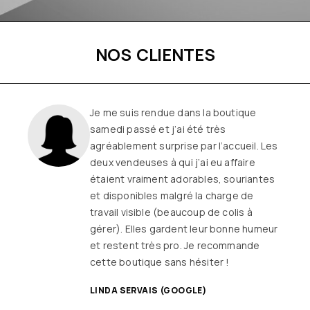
NOS CLIENTES
Une boutique familiale, à l’écoute et
remplie de joie de vivre
Les
vêtements sont de qualité, tendances
et originaux pour différentes
morphologies
et ça fait très
longtemps que j’y vais (depuis le début
ou quasiment) J’adore y faire un tour et
on ne sort jamais (ou presque) sans rien
SANDRINE DYON (GOOGLE)