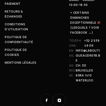
PAIEMENT
10:00-18:30
RETOURS &
+ CERTAINS
ÉCHANGES
DIMANCHES
EXCEPTIONNELS
CONDITIONS
(LESQUELS ? VOIR
D'UTILISATION
FACEBOOK →)
POLITIQUE DE
TÉLÉPH
+32 2 539
CONFIDENTIALITÉ
ONE :
49 09
POLITIQUE DE
EM
INFO@LABOUTI
COOKIES
AIL
QUEAUDREYB.B
:
E
MENTIONS LÉGALES
AD
CH. DE
RES
BRUXELLES
SE :
698A 1410
WATERLOO