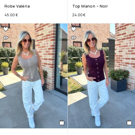
Robe Valéria
Top Manon – Noir
45.00
€
24.00
€