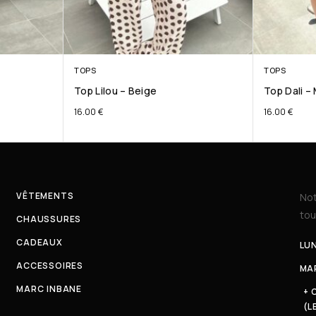
TOPS
TOPS
Top Lilou – Beige
Top Dali –
16.00
€
16.00
€
VÊTEMENTS
Not
tou
CHAUSSURES
CADEAUX
LUN
ACCESSOIRES
MAR
MARC INBANE
+ 
(L