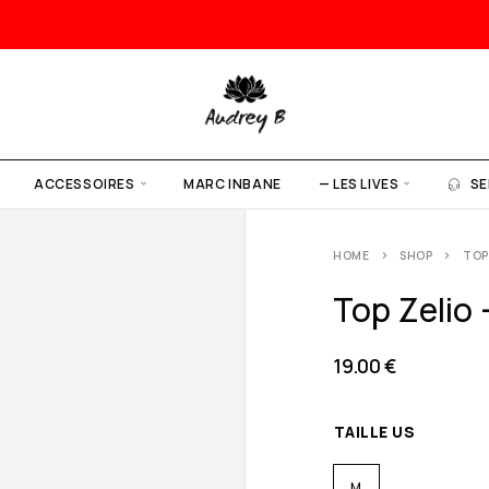
ACCESSOIRES
MARC INBANE
— LES LIVES
SE
HOME
SHOP
TOP 
Top Zelio –
19.00
€
TAILLE US
M