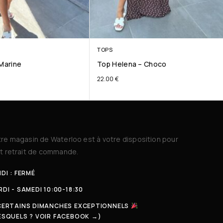
TOPS
 Marine
Top Helena – Choco
22.00
€
re magasin de Waterloo est à votre disposition pour
t retrait de commande.
DI : FERMÉ
DI - SAMEDI 10:00-18:30
CERTAINS DIMANCHES EXCEPTIONNELS
ESQUELS ? VOIR FACEBOOK →)