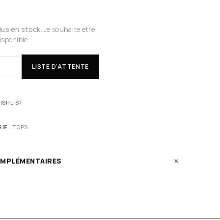
plus en stock.
Je souhaite être
isponible.
LISTE D'ATTENTE
ISHLIST
IE :
TOPS
OMPLÉMENTAIRES