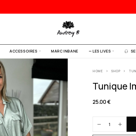
ACCESSOIRES
MARC INBANE
— LES LIVES
SE
HOME
SHOP
TUN
Tunique Im
25.00
€