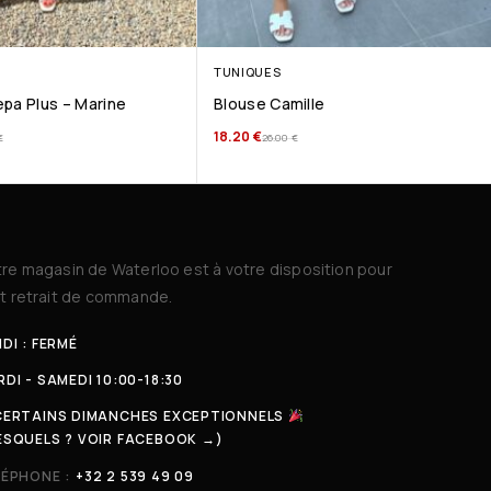
TUNIQUES
pa Plus – Marine
Blouse Camille
18.20
€
€
26.00
€
re magasin de Waterloo est à votre disposition pour
t retrait de commande.
DI : FERMÉ
DI - SAMEDI 10:00-18:30
CERTAINS DIMANCHES EXCEPTIONNELS
ESQUELS ? VOIR FACEBOOK →)
LÉPHONE :
+32 2 539 49 09