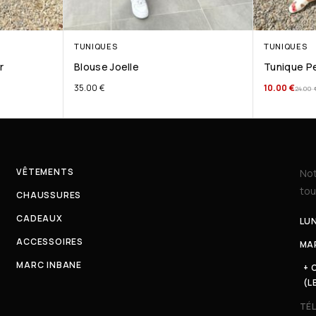
TUNIQUES
TUNIQUES
r
Blouse Joelle
Tunique Pe
35.00
€
10.00
€
24.00
VÊTEMENTS
Not
tou
CHAUSSURES
CADEAUX
LUN
ACCESSOIRES
MAR
MARC INBANE
+ 
(L
TÉ