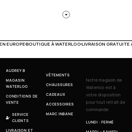
WATERLOO
LIVRAISON GRATUITE À PARTIR DE 150€
LIVE FA
AUDREY B
VÊTEMENTS
Notre magasin de
MAGASIN
CHAUSSURES
WATERLOO
Waterloo est à
CADEAUX
votre disposition
CONDITIONS DE
pour tout retrait de
VENTE
ACCESSOIRES
commande.
MARC INBANE
SERVICE
CLIENTS
LUNDI : FERMÉ
LIVRAISON ET
MARDI - SAMEDI