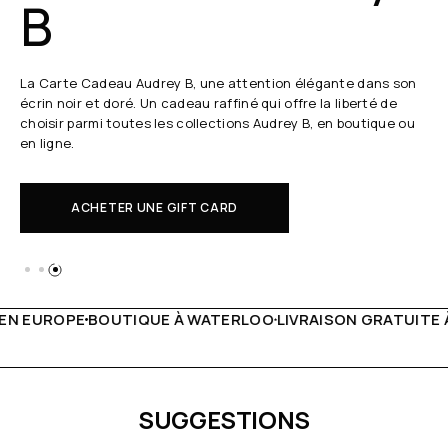
B
La Carte Cadeau Audrey B, une attention élégante dans son
écrin noir et doré. Un cadeau raffiné qui offre la liberté de
choisir parmi toutes les collections Audrey B, en boutique ou
en ligne.
ACHETER UNE GIFT CARD
WATERLOO
LIVRAISON GRATUITE À PARTIR DE 150€
LIVE FA
SUGGESTIONS