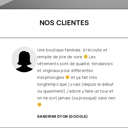
NOS CLIENTES
Un personnel adorable , une magnifique
boutique de fringues ou l'on déniché de
superbes vêtements super tendance .
Une qualité au top . Des petits cadeaux
a chaque anniversaire de la boutique
.Allez y faire un tour , vous ne ressortirez
pas les mains vides
9 ans que je
trouve mon bonheur
merci audrey
…
DODO LILOU (GOOGLE)