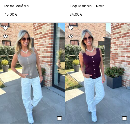
Robe Valéria
Top Manon – Noir
45.00
€
24.00
€