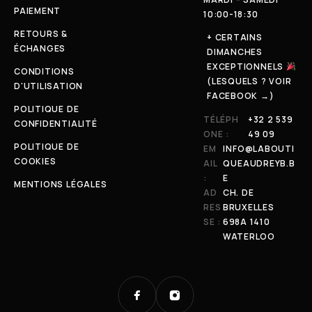
PAIEMENT
10:00-18:30
RETOURS &
+ CERTAINS
ÉCHANGES
DIMANCHES
EXCEPTIONNELS
CONDITIONS
(LESQUELS ? VOIR
D'UTILISATION
FACEBOOK →)
POLITIQUE DE
TÉLÉPH
+32 2 539
CONFIDENTIALITÉ
ONE :
49 09
POLITIQUE DE
EM
INFO@LABOUTI
COOKIES
AIL
QUEAUDREYB.B
:
E
MENTIONS LÉGALES
AD
CH. DE
RES
BRUXELLES
SE :
698A 1410
WATERLOO