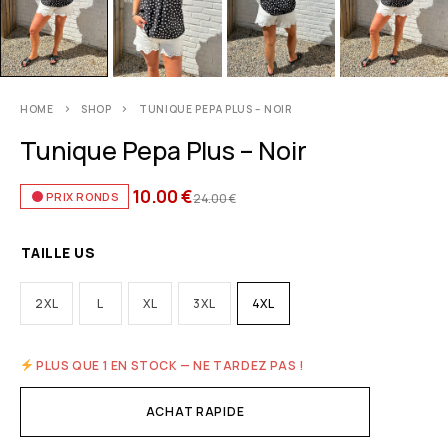
HOME
SHOP
TUNIQUE PEPA PLUS – NOIR
Tunique Pepa Plus – Noir
10.00
€
PRIX RONDS
24.00
€
TAILLE US
2XL
L
XL
3XL
4XL
PLUS QUE 1 EN STOCK — NE TARDEZ PAS !
ACHAT RAPIDE