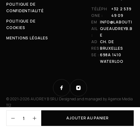
POLITIQUE DE
TÉLÉPH
+32 2 539
CONFIDENTIALITÉ
ONE :
49 09
POLITIQUE DE
EM
INFO@LABOUTI
COOKIES
AIL
QUEAUDREYB.B
:
E
MENTIONS LÉGALES
AD
CH. DE
RES
BRUXELLES
SE :
698A 1410
WATERLOO
© 2021-2026 AUDREY B SRL | Designed and managed by
Agence Media
112
AJOUTER AU PANIER