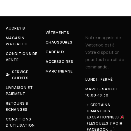
AUDREY B
VÊTEMENTS
Notre magasin de
MAGASIN
CHAUSSURES
WATERLOO
Waterloo est à
CADEAUX
votre disposition
CONDITIONS DE
pour tout retrait de
VENTE
ACCESSOIRES
commande.
MARC INBANE
SERVICE
CLIENTS
LUNDI : FERMÉ
LIVRAISON ET
MARDI - SAMEDI
PAIEMENT
10:00-18:30
RETOURS &
+ CERTAINS
ÉCHANGES
DIMANCHES
EXCEPTIONNELS
CONDITIONS
(LESQUELS ? VOIR
D'UTILISATION
FACEBOOK →)