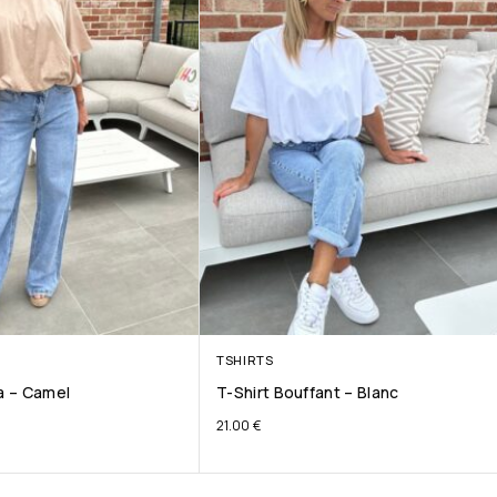
TSHIRTS
ta – Camel
T-Shirt Bouffant – Blanc
21.00
€