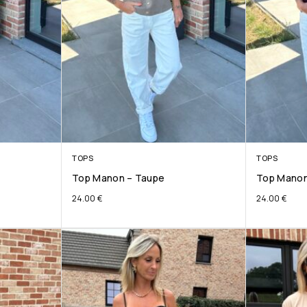
TOPS
TOPS
Top Manon – Taupe
Top Manon
24.00
€
24.00
€