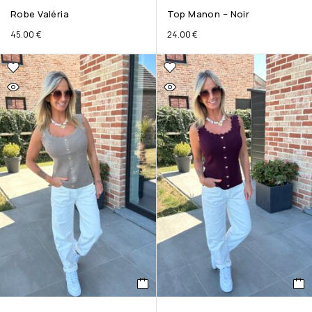
Robe Valéria
Top Manon – Noir
45.00
€
24.00
€