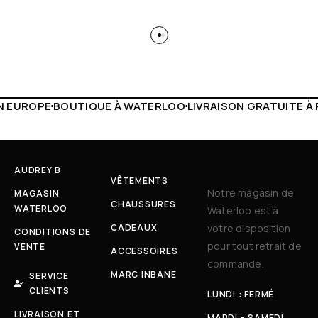
WATERLOO
LIVRAISON GRATUITE À PARTIR DE 150€
LIVE FA
AUDREY B
VÊTEMENTS
Notre magasin de
MAGASIN
CHAUSSURES
WATERLOO
Waterloo est à
CADEAUX
votre disposition
CONDITIONS DE
pour tout retrait de
VENTE
ACCESSOIRES
commande.
MARC INBANE
SERVICE
CLIENTS
LUNDI : FERMÉ
LIVRAISON ET
MARDI - SAMEDI