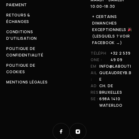
PAIEMENT
10:00-18:30
RETOURS &
+ CERTAINS
ÉCHANGES
DIMANCHES
EXCEPTIONNELS
CONDITIONS
(LESQUELS ? VOIR
D'UTILISATION
FACEBOOK →)
POLITIQUE DE
TÉLÉPH
+32 2 539
CONFIDENTIALITÉ
ONE :
49 09
POLITIQUE DE
EM
INFO@LABOUTI
COOKIES
AIL
QUEAUDREYB.B
:
E
MENTIONS LÉGALES
AD
CH. DE
RES
BRUXELLES
SE :
698A 1410
WATERLOO