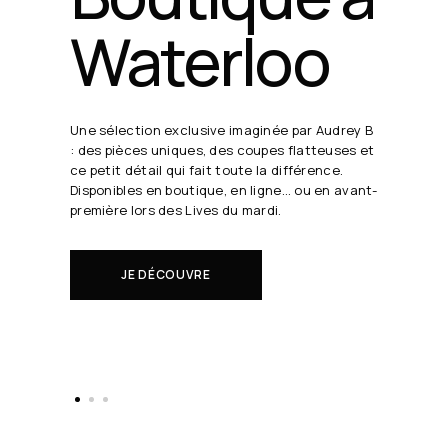
24 août
19h30
Chaque semaine, Audrey B. dévoile ses co
de cœur en direct.
Il s'agit de nouveautés à réserver avant
le monde.
EN SAVOIR PLUS