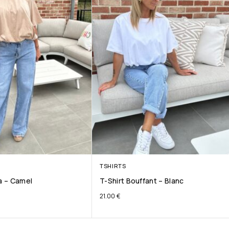
TSHIRTS
ta – Camel
T-Shirt Bouffant – Blanc
21.00
€