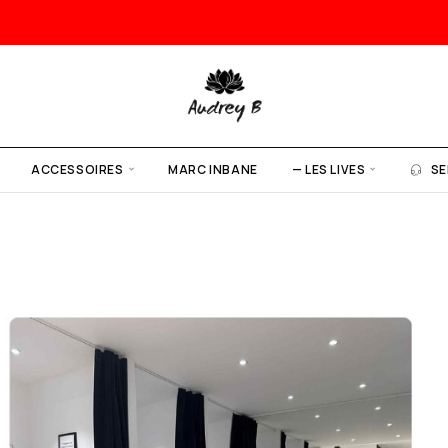
ACCESSOIRES
MARC INBANE
— LES LIVES
SE