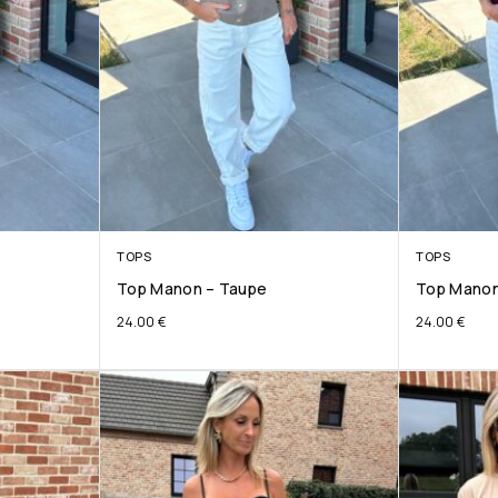
TOPS
TOPS
Top Manon – Taupe
Top Manon
24.00
€
24.00
€