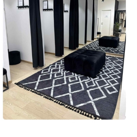
ups
 tout