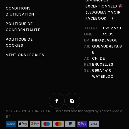
DIMANCHES
EXCEPTIONNELS
CONDITIONS
(LESQUELS ? VOIR
D'UTILISATION
FACEBOOK →)
POLITIQUE DE
TÉLÉPH
+32 2 539
CONFIDENTIALITÉ
ONE :
49 09
POLITIQUE DE
EM
INFO@LABOUTI
COOKIES
AIL
QUEAUDREYB.B
:
E
MENTIONS LÉGALES
AD
CH. DE
RES
BRUXELLES
SE :
698A 1410
WATERLOO
© 2021-2026 AUDREY B SRL | Designed and managed by
Agence Media
112