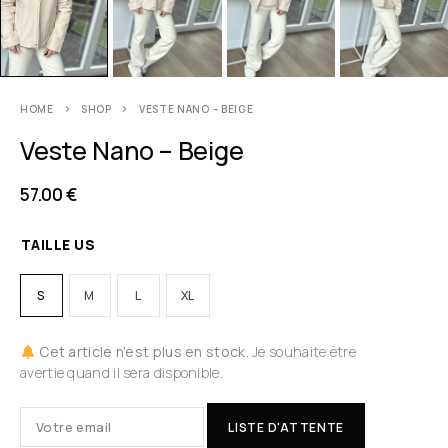
HOME
SHOP
VESTE NANO – BEIGE
Veste Nano – Beige
57.00
€
TAILLE US
S
M
L
XL
Cet article n'est plus en stock.
Je souhaite être
avertie quand il sera disponible.
LISTE D'ATTENTE