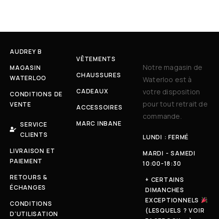
AUDREY B
VÊTEMENTS
Notre magasin de
MAGASIN
CHAUSSURES
WATERLOO
Waterloo est à
CADEAUX
votre disposition
CONDITIONS DE
pour tout retrait de
VENTE
ACCESSOIRES
commande.
MARC INBANE
SERVICE
CLIENTS
LUNDI : FERMÉ
LIVRAISON ET
MARDI - SAMEDI
PAIEMENT
10:00-18:30
RETOURS &
+ CERTAINS
ÉCHANGES
DIMANCHES
EXCEPTIONNELS
CONDITIONS
(LESQUELS ? VOIR
D'UTILISATION