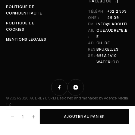
FACEBOOK →)
POLITIQUE DE
TÉLÉPH
+32 2 539
CONFIDENTIALITÉ
ONE :
49 09
POLITIQUE DE
EM
INFO@LABOUTI
COOKIES
AIL
QUEAUDREYB.B
:
E
MENTIONS LÉGALES
AD
CH. DE
RES
BRUXELLES
SE :
698A 1410
WATERLOO
© 2021-2026 AUDREY B SRL | Designed and managed by
Agence Media
112
AJOUTER AU PANIER