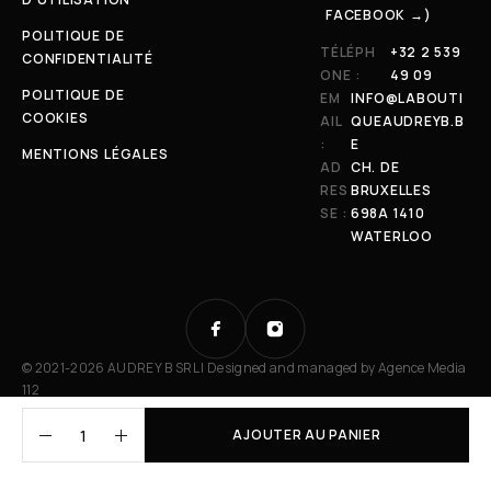
FACEBOOK →)
POLITIQUE DE
TÉLÉPH
+32 2 539
CONFIDENTIALITÉ
ONE :
49 09
POLITIQUE DE
EM
INFO@LABOUTI
COOKIES
AIL
QUEAUDREYB.B
:
E
MENTIONS LÉGALES
AD
CH. DE
RES
BRUXELLES
SE :
698A 1410
WATERLOO
© 2021-2026 AUDREY B SRL | Designed and managed by
Agence Media
112
AJOUTER AU PANIER