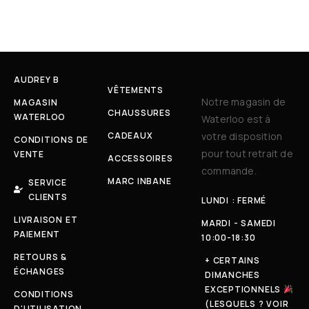
AUDREY B
VÊTEMENTS
Notre magasin de
MAGASIN
CHAUSSURES
WATERLOO
Waterloo est à
CADEAUX
votre disposition
CONDITIONS DE
pour tout retrait de
VENTE
ACCESSOIRES
commande.
MARC INBANE
SERVICE
CLIENTS
LUNDI : FERMÉ
LIVRAISON ET
MARDI - SAMEDI
PAIEMENT
10:00-18:30
RETOURS &
+ CERTAINS
ÉCHANGES
DIMANCHES
EXCEPTIONNELS
CONDITIONS
(LESQUELS ? VOIR
D'UTILISATION