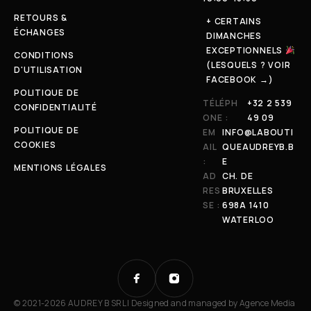
RETOURS &
+ CERTAINS
ÉCHANGES
DIMANCHES
EXCEPTIONNELS
CONDITIONS
(LESQUELS ? VOIR
D'UTILISATION
FACEBOOK →)
POLITIQUE DE
TÉLÉPH
+32 2 539
CONFIDENTIALITÉ
ONE :
49 09
POLITIQUE DE
EM
INFO@LABOUTI
COOKIES
AIL
QUEAUDREYB.B
:
E
MENTIONS LÉGALES
AD
CH. DE
RES
BRUXELLES
SE :
698A 1410
WATERLOO
© 2021-2026 AUDREY B SRL | Designed and managed by
Agence Media