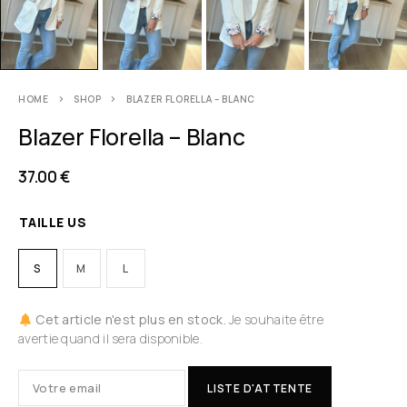
HOME
SHOP
BLAZER FLORELLA – BLANC
Blazer Florella – Blanc
37.00
€
TAILLE US
S
M
L
Cet article n'est plus en stock.
Je souhaite être
avertie quand il sera disponible.
LISTE D'ATTENTE