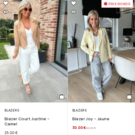
PRIX RONDS
BLAZERS
BLAZERS
Blazer Court Justine –
Blazer Joy – Jaune
Camel
30.00
€
62.00
€
25.00
€