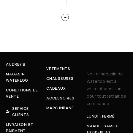
AUDREY B
VÊTEMENTS
Notre magasin de
MAGASIN
CHAUSSURES
WATERLOO
Waterloo est à
CADEAUX
votre disposition
CONDITIONS DE
pour tout retrait de
VENTE
ACCESSOIRES
commande.
MARC INBANE
SERVICE
CLIENTS
LUNDI : FERMÉ
LIVRAISON ET
MARDI - SAMEDI
PAIEMENT
10:00-18:30