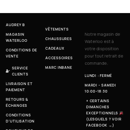
AUDREY B
VÊTEMENTS
Notre magasin de
MAGASIN
CHAUSSURES
WATERLOO
Waterloo est à
CADEAUX
votre disposition
CONDITIONS DE
pour tout retrait de
VENTE
ACCESSOIRES
commande.
MARC INBANE
SERVICE
CLIENTS
LUNDI : FERMÉ
LIVRAISON ET
MARDI - SAMEDI
PAIEMENT
10:00-18:30
RETOURS &
+ CERTAINS
ÉCHANGES
DIMANCHES
EXCEPTIONNELS
CONDITIONS
(LESQUELS ? VOIR
D'UTILISATION
FACEBOOK →)