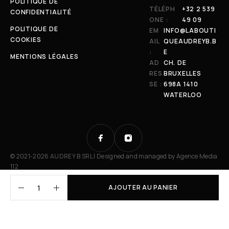
POLITIQUE DE
TÉLÉPH
+32 2 539
CONFIDENTIALITÉ
ONE :
49 09
POLITIQUE DE
EM
INFO@LABOUTI
COOKIES
AIL
QUEAUDREYB.B
:
E
MENTIONS LÉGALES
AD
CH. DE
RES
BRUXELLES
SE :
698A 1410
WATERLOO
© 2021-2026 AUDREY B SRL | Designed and managed by
Agence Media
112
AJOUTER AU PANIER