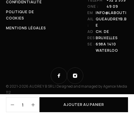
TÉLÉPH
+32 2 539
CONFIDENTIALITÉ
ONE :
49 09
POLITIQUE DE
EM
INFO@LABOUTI
COOKIES
AIL
QUEAUDREYB.B
:
E
MENTIONS LÉGALES
AD
CH. DE
RES
BRUXELLES
SE :
698A 1410
WATERLOO
© 2021-2026 AUDREY B SRL | Designed and managed by
Agence Media
112
AJOUTER AU PANIER