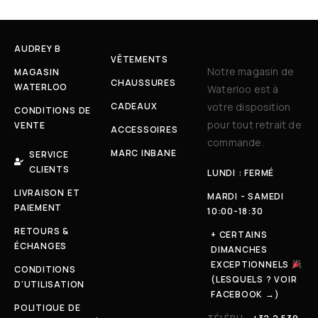
AUDREY B
VÊTEMENTS
Notre magasin de
MAGASIN
CHAUSSURES
WATERLOO
Waterloo est à
CADEAUX
votre disposition
CONDITIONS DE
pour tout retrait de
VENTE
ACCESSOIRES
commande.
MARC INBANE
SERVICE
CLIENTS
LUNDI : FERMÉ
LIVRAISON ET
MARDI - SAMEDI
PAIEMENT
10:00-18:30
RETOURS &
+ CERTAINS
ÉCHANGES
DIMANCHES
EXCEPTIONNELS
CONDITIONS
(LESQUELS ? VOIR
D'UTILISATION
FACEBOOK →)
POLITIQUE DE