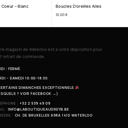
s Coeur – Blanc
Boucles D’oreilles Ailes
10.00
€
re magasin de Waterloo est à votre disposition pour
t retrait de commande.
DI : FERMÉ
DI - SAMEDI 10:00-18:30
CERTAINS DIMANCHES EXCEPTIONNELS
ESQUELS ? VOIR FACEBOOK →)
LÉPHONE :
+32 2 539 49 09
IL :
INFO@LABOUTIQUEAUDREYB.BE
ESSE :
CH. DE BRUXELLES 698A 1410 WATERLOO