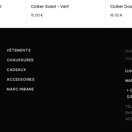
l
Collier Soleil – Vert
Collier Do
15.00
€
16.00
€
VÊTEMENTS
Not
tou
CHAUSSURES
CADEAUX
LUN
ACCESSOIRES
MAR
MARC INBANE
+ 
(L
TÉ
EMA
ADR