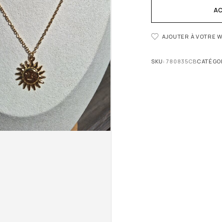
AC
AJOUTER À VOTRE W
SKU:
780835CB
CATÉGOR