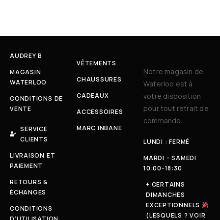
AUDREY B
VÊTEMENTS
Notre magasin de
MAGASIN
CHAUSSURES
WATERLOO
Waterloo est à
CADEAUX
votre disposition
CONDITIONS DE
pour tout retrait de
VENTE
ACCESSOIRES
commande.
MARC INBANE
SERVICE
CLIENTS
LUNDI : FERMÉ
LIVRAISON ET
MARDI - SAMEDI
PAIEMENT
10:00-18:30
RETOURS &
+ CERTAINS
ÉCHANGES
DIMANCHES
EXCEPTIONNELS
CONDITIONS
(LESQUELS ? VOIR
D'UTILISATION