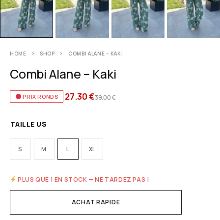
HOME
SHOP
COMBI ALANE – KAKI
Combi Alane – Kaki
27.30
€
PRIX RONDS
39.00
€
TAILLE US
S
M
L
XL
PLUS QUE 1 EN STOCK — NE TARDEZ PAS !
ACHAT RAPIDE