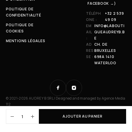
FACEBOOK →)
POLITIQUE DE
TÉLÉPH
+32 2 539
CONFIDENTIALITÉ
ONE :
49 09
POLITIQUE DE
EM
INFO@LABOUTI
COOKIES
AIL
QUEAUDREYB.B
:
E
MENTIONS LÉGALES
AD
CH. DE
RES
BRUXELLES
SE :
698A 1410
WATERLOO
© 2021-2026 AUDREY B SRL | Designed and managed by
Agence Media
112
AJOUTER AU PANIER