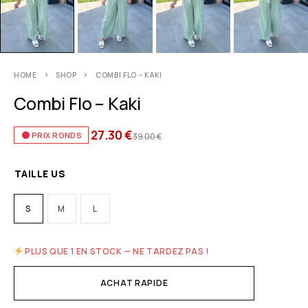
HOME
SHOP
COMBI FLO – KAKI
Combi Flo – Kaki
27.30
€
PRIX RONDS
39.00
€
TAILLE US
S
M
L
PLUS QUE 1 EN STOCK — NE TARDEZ PAS !
ACHAT RAPIDE