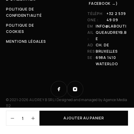
FACEBOOK →)
POLITIQUE DE
TÉLÉPH
+32 2 539
CONFIDENTIALITÉ
ONE :
49 09
POLITIQUE DE
EM
INFO@LABOUTI
COOKIES
AIL
QUEAUDREYB.B
:
E
MENTIONS LÉGALES
AD
CH. DE
RES
BRUXELLES
SE :
698A 1410
WATERLOO
© 2021-2026 AUDREY B SRL | Designed and managed by
Agence Media
112
AJOUTER AU PANIER