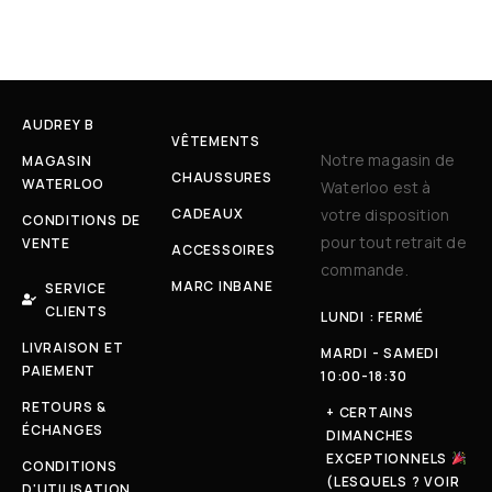
AUDREY B
VÊTEMENTS
Notre magasin de
MAGASIN
CHAUSSURES
WATERLOO
Waterloo est à
CADEAUX
votre disposition
CONDITIONS DE
pour tout retrait de
VENTE
ACCESSOIRES
commande.
MARC INBANE
SERVICE
CLIENTS
LUNDI : FERMÉ
LIVRAISON ET
MARDI - SAMEDI
PAIEMENT
10:00-18:30
RETOURS &
+ CERTAINS
ÉCHANGES
DIMANCHES
EXCEPTIONNELS
CONDITIONS
(LESQUELS ? VOIR
D'UTILISATION