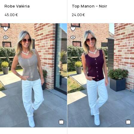
Robe Valéria
Top Manon – Noir
45.00
€
24.00
€