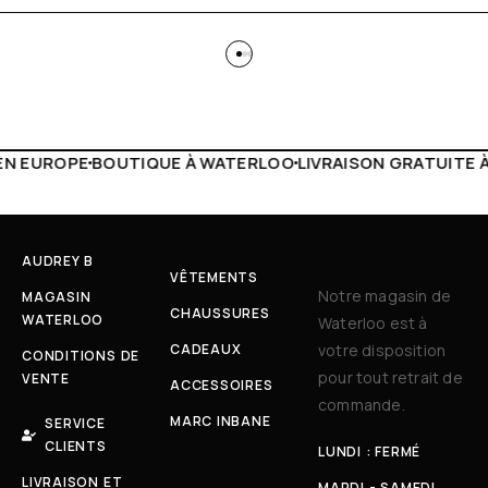
WATERLOO
LIVRAISON GRATUITE À PARTIR DE 150€
LIVE FA
AUDREY B
VÊTEMENTS
Notre magasin de
MAGASIN
CHAUSSURES
WATERLOO
Waterloo est à
CADEAUX
votre disposition
CONDITIONS DE
pour tout retrait de
VENTE
ACCESSOIRES
commande.
MARC INBANE
SERVICE
CLIENTS
LUNDI : FERMÉ
LIVRAISON ET
MARDI - SAMEDI