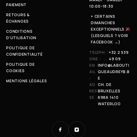
PAIEMENT
10:00-18:30
RETOURS &
+ CERTAINS
ÉCHANGES
DIMANCHES
EXCEPTIONNELS
CONDITIONS
(LESQUELS ? VOIR
D'UTILISATION
FACEBOOK →)
POLITIQUE DE
TÉLÉPH
+32 2 539
CONFIDENTIALITÉ
ONE :
49 09
POLITIQUE DE
EM
INFO@LABOUTI
COOKIES
AIL
QUEAUDREYB.B
:
E
MENTIONS LÉGALES
AD
CH. DE
RES
BRUXELLES
SE :
698A 1410
WATERLOO