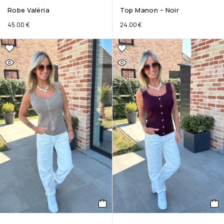
Robe Valéria
Top Manon – Noir
45.00
€
24.00
€