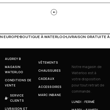
 WATERLOO
LIVRAISON GRATUITE À PARTIR DE 150€
LIVE F
AUDREY B
VÊTEMENTS
Notre magasin de
MAGASIN
CHAUSSURES
WATERLOO
Waterloo est à
CADEAUX
votre disposition
CONDITIONS DE
pour tout retrait de
VENTE
ACCESSOIRES
commande.
MARC INBANE
SERVICE
CLIENTS
LUNDI : FERMÉ
LIVRAISON ET
MARDI - SAMEDI