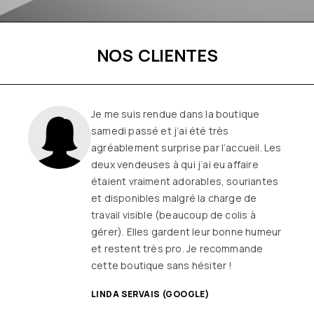
NOS CLIENTES
Une boutique familiale, à l’écoute et
remplie de joie de vivre
Les
vêtements sont de qualité, tendances
et originaux pour différentes
morphologies
et ça fait très
longtemps que j’y vais (depuis le début
ou quasiment) J’adore y faire un tour et
on ne sort jamais (ou presque) sans rien
SANDRINE DYON (GOOGLE)