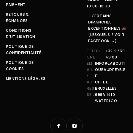
PAIEMENT
10:00-18:30
RETOURS &
+ CERTAINS
ÉCHANGES
DIMANCHES
EXCEPTIONNELS
CONDITIONS
(LESQUELS ? VOIR
D'UTILISATION
FACEBOOK →)
POLITIQUE DE
TÉLÉPH
+32 2 539
CONFIDENTIALITÉ
ONE :
49 09
POLITIQUE DE
EM
INFO@LABOUTI
COOKIES
AIL
QUEAUDREYB.B
:
E
MENTIONS LÉGALES
AD
CH. DE
RES
BRUXELLES
SE :
698A 1410
WATERLOO