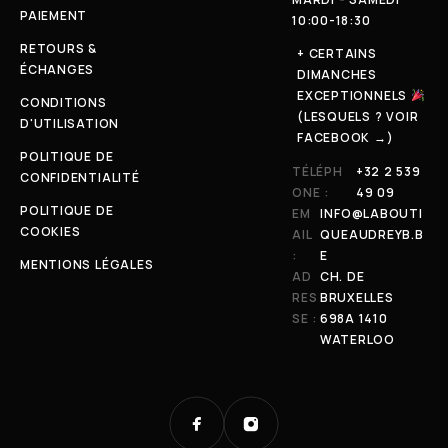
PAIEMENT
10:00-18:30
RETOURS &
+ CERTAINS
ÉCHANGES
DIMANCHES
EXCEPTIONNELS
CONDITIONS
(LESQUELS ? VOIR
D'UTILISATION
FACEBOOK →)
POLITIQUE DE
TÉLÉPH
+32 2 539
CONFIDENTIALITÉ
ONE :
49 09
POLITIQUE DE
EM
INFO@LABOUTI
COOKIES
AIL
QUEAUDREYB.B
:
E
MENTIONS LÉGALES
AD
CH. DE
RES
BRUXELLES
SE :
698A 1410
WATERLOO