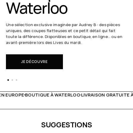
Waterloo
Une sélection exclusive imaginée par Audrey B : des pièces
uniques, des coupes flatteuses et ce petit détail qui fait
toute la différence. Disponibles en boutique, en ligne… ou en
avant-première lors des Lives du mardi.
JE DÉCOUVRE
 WATERLOO
LIVRAISON GRATUITE À PARTIR DE 150€
LIVE F
SUGGESTIONS