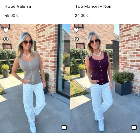
Robe Valéria
Top Manon – Noir
45.00
€
24.00
€