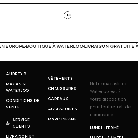
 WATERLOO
LIVRAISON GRATUITE À PARTIR DE 150€
LIVE F
AUDREY B
VÊTEMENTS
Notre magasin de
MAGASIN
CHAUSSURES
WATERLOO
Waterloo est à
CADEAUX
votre disposition
CONDITIONS DE
pour tout retrait de
VENTE
ACCESSOIRES
commande.
MARC INBANE
SERVICE
CLIENTS
LUNDI : FERMÉ
LIVRAISON ET
MARDI - SAMEDI