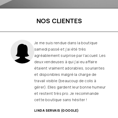
NOS CLIENTES
Une boutique familiale, à l’écoute et
remplie de joie de vivre
Les
vêtements sont de qualité, tendances
et originaux pour différentes
morphologies
et ça fait très
longtemps que j’y vais (depuis le début
ou quasiment) J’adore y faire un tour et
on ne sort jamais (ou presque) sans rien
SANDRINE DYON (GOOGLE)