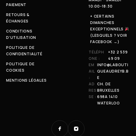
PAIEMENT
10:00-18:30
RETOURS &
+ CERTAINS
ÉCHANGES
DIMANCHES
EXCEPTIONNELS
CONDITIONS
(LESQUELS ? VOIR
D'UTILISATION
FACEBOOK →)
POLITIQUE DE
TÉLÉPH
+32 2 539
CONFIDENTIALITÉ
ONE :
49 09
POLITIQUE DE
EM
INFO@LABOUTI
COOKIES
AIL
QUEAUDREYB.B
:
E
MENTIONS LÉGALES
AD
CH. DE
RES
BRUXELLES
SE :
698A 1410
WATERLOO