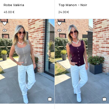
Robe Valéria
Top Manon – Noir
45.00
€
24.00
€