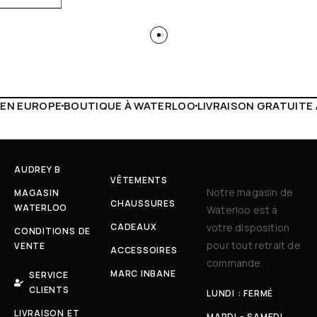
À WATERLOO
LIVRAISON GRATUITE À PARTIR DE 150€
LIVE 
AUDREY B
VÊTEMENTS
Notre magasin de
MAGASIN
CHAUSSURES
WATERLOO
Waterloo est à
CADEAUX
votre disposition
CONDITIONS DE
pour tout retrait de
VENTE
ACCESSOIRES
commande.
MARC INBANE
SERVICE
CLIENTS
LUNDI : FERMÉ
LIVRAISON ET
MARDI - SAMEDI