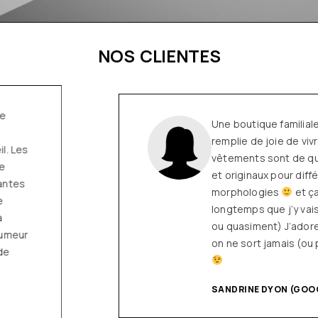
NOS CLIENTES
Une boutique familiale, à l’écoute et
remplie de joie de vivre
Les
vêtements sont de qualité, tendances
et originaux pour différentes
morphologies
et ça fait très
longtemps que j’y vais (depuis le début
ou quasiment) J’adore y faire un tour et
on ne sort jamais (ou presque) sans rien
SANDRINE DYON (GOOGLE)