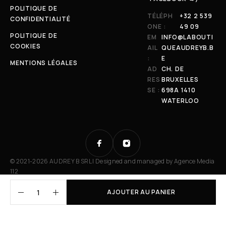
POLITIQUE DE
TÉLÉPH
+32 2 539
CONFIDENTIALITÉ
ONE :
49 09
POLITIQUE DE
EM
INFO@LABOUTI
COOKIES
AIL
QUEAUDREYB.B
:
E
MENTIONS LÉGALES
AD
CH. DE
RES
BRUXELLES
SE :
698A 1410
WATERLOO
© 2021-2026 AUDREY B SRL | Designed and managed by
Agence Media
112
AJOUTER AU PANIER