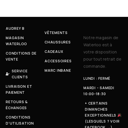
AUDREY B
VÊTEMENTS
Notre magasin de
MAGASIN
CHAUSSURES
WATERLOO
Waterloo est à
CADEAUX
votre disposition
CONDITIONS DE
pour tout retrait de
VENTE
ACCESSOIRES
commande.
MARC INBANE
SERVICE
CLIENTS
LUNDI : FERMÉ
LIVRAISON ET
MARDI - SAMEDI
PAIEMENT
10:00-18:30
RETOURS &
+ CERTAINS
ÉCHANGES
DIMANCHES
EXCEPTIONNELS
CONDITIONS
(LESQUELS ? VOIR
D'UTILISATION
FACEBOOK →)