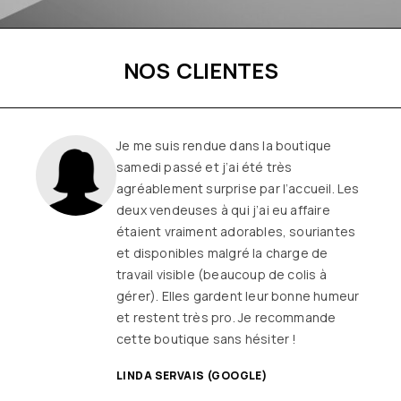
NOS CLIENTES
Une boutique familiale, à l’écoute et
remplie de joie de vivre
Les
vêtements sont de qualité, tendances
et originaux pour différentes
morphologies
et ça fait très
longtemps que j’y vais (depuis le début
ou quasiment) J’adore y faire un tour et
on ne sort jamais (ou presque) sans rien
SANDRINE DYON (GOOGLE)