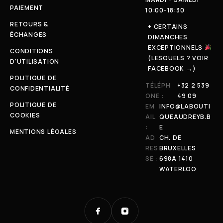
PAIEMENT
10:00-18:30
RETOURS &
+ CERTAINS
ÉCHANGES
DIMANCHES
EXCEPTIONNELS
CONDITIONS
(LESQUELS ? VOIR
D'UTILISATION
FACEBOOK →)
POLITIQUE DE
TÉLÉPH
+32 2 539
CONFIDENTIALITÉ
ONE :
49 09
POLITIQUE DE
EM
INFO@LABOUTI
COOKIES
AIL
QUEAUDREYB.B
:
E
MENTIONS LÉGALES
AD
CH. DE
RES
BRUXELLES
SE :
698A 1410
WATERLOO