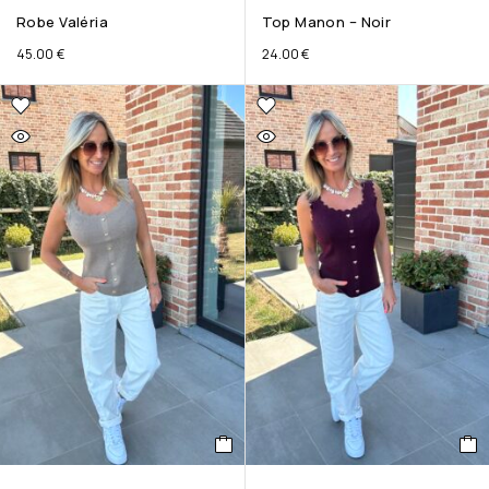
Robe Valéria
Top Manon – Noir
45.00
€
24.00
€