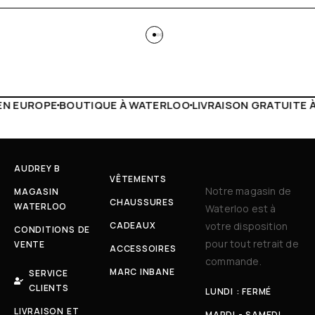
WATERLOO
LIVRAISON GRATUITE À PARTIR DE 150€
LIVE FA
AUDREY B
VÊTEMENTS
Notre magasin de
MAGASIN
CHAUSSURES
WATERLOO
Waterloo est à
CADEAUX
votre disposition
CONDITIONS DE
pour tout retrait de
VENTE
ACCESSOIRES
commande.
MARC INBANE
SERVICE
CLIENTS
LUNDI : FERMÉ
LIVRAISON ET
MARDI - SAMEDI