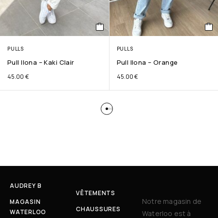
PULLS
PULLS
Pull Ilona – Kaki Clair
Pull Ilona – Orange
45.00
€
45.00
€
AUDREY B
VÊTEMENTS
Notre magasin de
MAGASIN
CHAUSSURES
WATERLOO
Waterloo est à