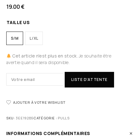
19.00
€
TAILLE US
S/M
L/XL
Cet article n'est plus en stock.
Je souhaite être
avertie quand il sera disponible.
LISTE D'ATTENTE
AJOUTER À VOTRE WISHLIST
SKU:
3EE192B5
CATÉGORIE :
PULLS
INFORMATIONS COMPLÉMENTAIRES