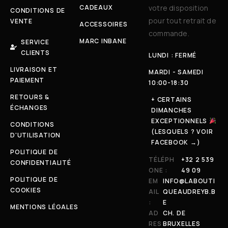
CADEAUX
votre disposition
CONDITIONS DE
pour tout retrait de
VENTE
ACCESSOIRES
commande.
MARC INBANE
SERVICE
CLIENTS
LUNDI : FERMÉ
LIVRAISON ET
MARDI - SAMEDI
PAIEMENT
10:00-18:30
RETOURS &
+ CERTAINS
ÉCHANGES
DIMANCHES
EXCEPTIONNELS
CONDITIONS
(LESQUELS ? VOIR
D'UTILISATION
FACEBOOK →)
POLITIQUE DE
TÉLÉPH
+32 2 539
CONFIDENTIALITÉ
ONE :
49 09
POLITIQUE DE
EM
INFO@LABOUTI
COOKIES
AIL
QUEAUDREYB.B
:
E
MENTIONS LÉGALES
AD
CH. DE
RES
BRUXELLES