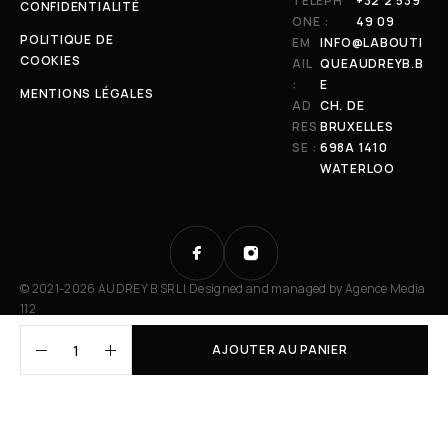
TÉLÉPH
+32 2 539
CONFIDENTIALITÉ
ONE :
49 09
POLITIQUE DE
EM
INFO@LABOUTI
COOKIES
AIL
QUEAUDREYB.B
:
E
MENTIONS LÉGALES
AD
CH. DE
RES
BRUXELLES
SE :
698A 1410
WATERLOO
© 2021-2026 AUDREY B SRL | Designed and managed by
Agence Media
112
AJOUTER AU PANIER