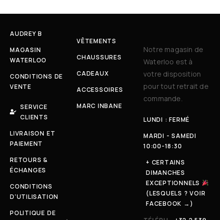
AUDREY B
VÊTEMENTS
Notre magasin de
MAGASIN
CHAUSSURES
WATERLOO
Waterloo est à
CADEAUX
votre disposition
CONDITIONS DE
pour tout retrait de
VENTE
ACCESSOIRES
commande.
MARC INBANE
SERVICE
CLIENTS
LUNDI : FERMÉ
LIVRAISON ET
MARDI - SAMEDI
PAIEMENT
10:00-18:30
RETOURS &
+ CERTAINS
ÉCHANGES
DIMANCHES
EXCEPTIONNELS
CONDITIONS
(LESQUELS ? VOIR
D'UTILISATION
FACEBOOK →)
POLITIQUE DE