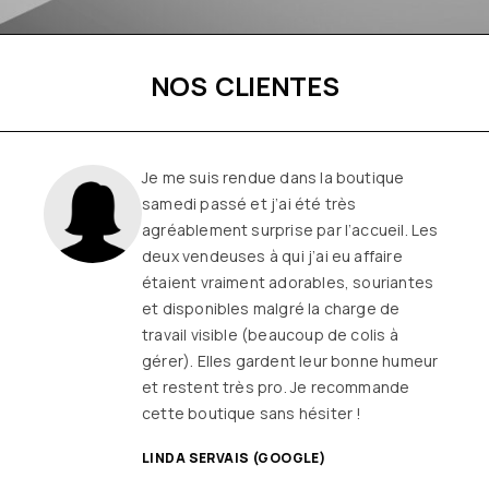
NOS CLIENTES
Une boutique familiale, à l’écoute et
remplie de joie de vivre
Les
vêtements sont de qualité, tendances
et originaux pour différentes
morphologies
et ça fait très
longtemps que j’y vais (depuis le début
ou quasiment) J’adore y faire un tour et
on ne sort jamais (ou presque) sans rien
SANDRINE DYON (GOOGLE)