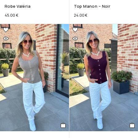
Robe Valéria
Top Manon – Noir
45.00
€
24.00
€