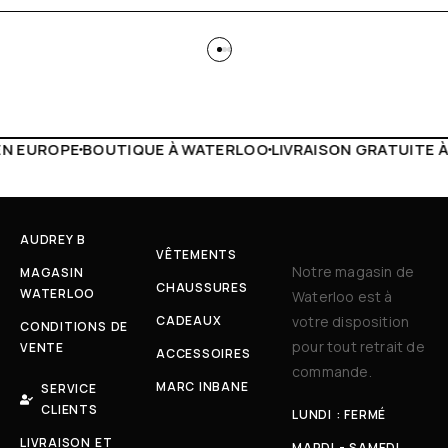
WATERLOO
LIVRAISON GRATUITE À PARTIR DE 150€
LIVE FA
AUDREY B
VÊTEMENTS
Notre magasin de
MAGASIN
CHAUSSURES
WATERLOO
Waterloo est à
CADEAUX
votre disposition
CONDITIONS DE
pour tout retrait de
VENTE
ACCESSOIRES
commande.
MARC INBANE
SERVICE
CLIENTS
LUNDI : FERMÉ
LIVRAISON ET
MARDI - SAMEDI