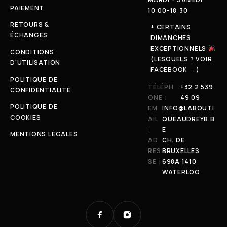
PAIEMENT
10:00-18:30
RETOURS &
+ CERTAINS
ÉCHANGES
DIMANCHES
EXCEPTIONNELS
CONDITIONS
(LESQUELS ? VOIR
D'UTILISATION
FACEBOOK →)
POLITIQUE DE
TÉLÉPH
+32 2 539
CONFIDENTIALITÉ
ONE :
49 09
POLITIQUE DE
EM
INFO@LABOUTI
COOKIES
AIL
QUEAUDREYB.B
:
E
MENTIONS LÉGALES
AD
CH. DE
RES
BRUXELLES
SE :
698A 1410
WATERLOO