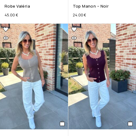
Robe Valéria
Top Manon – Noir
45.00
€
24.00
€