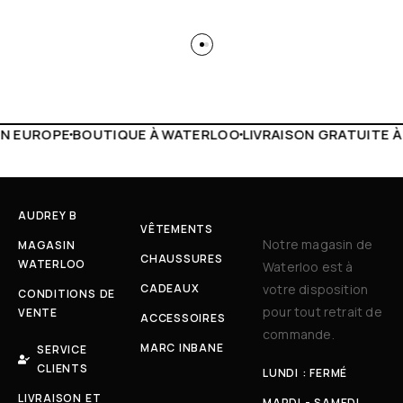
 WATERLOO
LIVRAISON GRATUITE À PARTIR DE 150€
LIVE F
AUDREY B
VÊTEMENTS
Notre magasin de
MAGASIN
CHAUSSURES
WATERLOO
Waterloo est à
CADEAUX
votre disposition
CONDITIONS DE
pour tout retrait de
VENTE
ACCESSOIRES
commande.
MARC INBANE
SERVICE
CLIENTS
LUNDI : FERMÉ
LIVRAISON ET
MARDI - SAMEDI