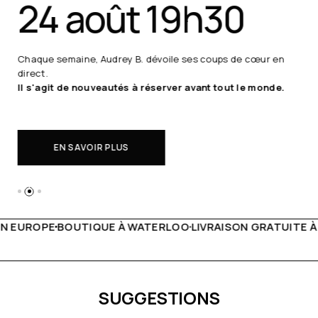
24 août 19h30
Chaque semaine, Audrey B. dévoile ses coups de cœur en
direct.
Il s'agit de nouveautés à réserver avant tout le monde.
EN SAVOIR PLUS
 WATERLOO
LIVRAISON GRATUITE À PARTIR DE 150€
LIVE F
SUGGESTIONS