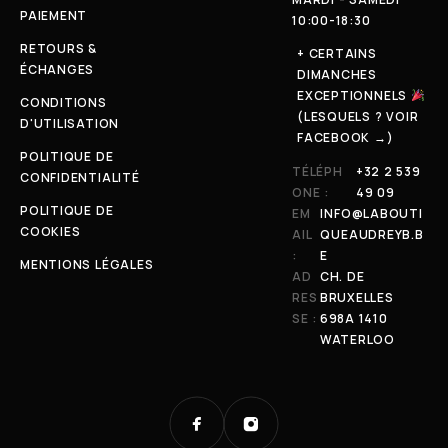
PAIEMENT
10:00-18:30
RETOURS &
+ CERTAINS
ÉCHANGES
DIMANCHES
EXCEPTIONNELS
CONDITIONS
(LESQUELS ? VOIR
D'UTILISATION
FACEBOOK →)
POLITIQUE DE
TÉLÉPH
+32 2 539
CONFIDENTIALITÉ
ONE :
49 09
POLITIQUE DE
EM
INFO@LABOUTI
COOKIES
AIL
QUEAUDREYB.B
:
E
MENTIONS LÉGALES
AD
CH. DE
RES
BRUXELLES
SE :
698A 1410
WATERLOO