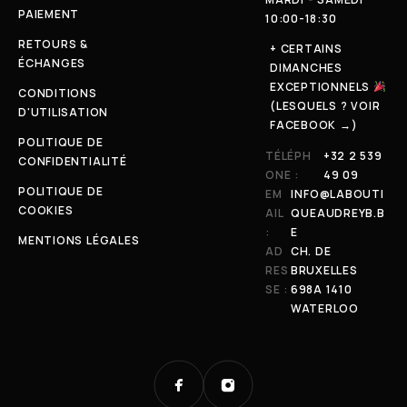
PAIEMENT
10:00-18:30
RETOURS &
+ CERTAINS
ÉCHANGES
DIMANCHES
EXCEPTIONNELS
CONDITIONS
(LESQUELS ? VOIR
D'UTILISATION
FACEBOOK →)
POLITIQUE DE
TÉLÉPH
+32 2 539
CONFIDENTIALITÉ
ONE :
49 09
POLITIQUE DE
EM
INFO@LABOUTI
COOKIES
AIL
QUEAUDREYB.B
:
E
MENTIONS LÉGALES
AD
CH. DE
RES
BRUXELLES
SE :
698A 1410
WATERLOO