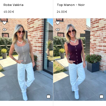
Robe Valéria
Top Manon – Noir
45.00
€
24.00
€