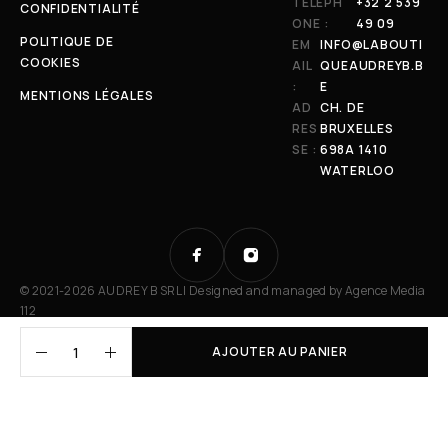
TÉLÉPH
+32 2 539
CONFIDENTIALITÉ
ONE :
49 09
POLITIQUE DE
EM
INFO@LABOUTI
COOKIES
AIL
QUEAUDREYB.B
:
E
MENTIONS LÉGALES
AD
CH. DE
RES
BRUXELLES
SE :
698A 1410
WATERLOO
© 2021-2026 AUDREY B SRL | Designed and managed by
Agence Media
112
AJOUTER AU PANIER