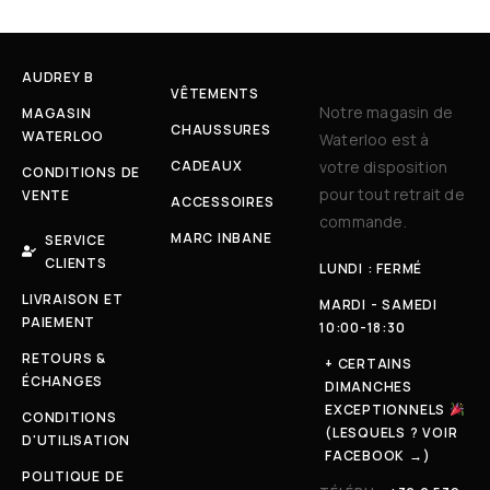
AUDREY B
VÊTEMENTS
Notre magasin de
MAGASIN
CHAUSSURES
WATERLOO
Waterloo est à
CADEAUX
votre disposition
CONDITIONS DE
pour tout retrait de
VENTE
ACCESSOIRES
commande.
MARC INBANE
SERVICE
CLIENTS
LUNDI : FERMÉ
LIVRAISON ET
MARDI - SAMEDI
PAIEMENT
10:00-18:30
RETOURS &
+ CERTAINS
ÉCHANGES
DIMANCHES
EXCEPTIONNELS
CONDITIONS
(LESQUELS ? VOIR
D'UTILISATION
FACEBOOK →)
POLITIQUE DE