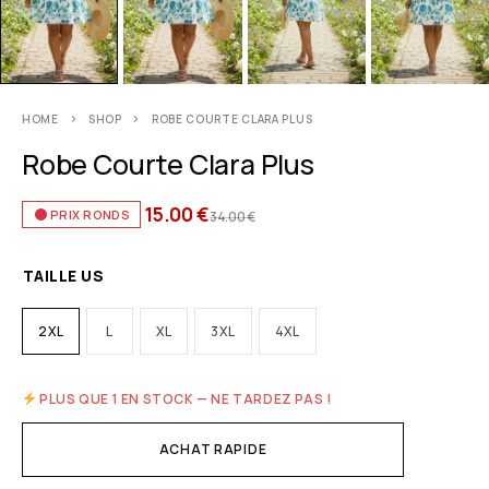
HOME
SHOP
ROBE COURTE CLARA PLUS
Robe Courte Clara Plus
15.00
€
PRIX RONDS
34.00
€
TAILLE US
2XL
L
XL
3XL
4XL
PLUS QUE 1 EN STOCK — NE TARDEZ PAS !
ACHAT RAPIDE