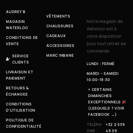
AUDREY B
VÊTEMENTS
Notre magasin de
MAGASIN
CHAUSSURES
WATERLOO
Waterloo est à
CADEAUX
votre disposition
CONDITIONS DE
pour tout retrait de
VENTE
ACCESSOIRES
commande.
MARC INBANE
SERVICE
CLIENTS
LUNDI : FERMÉ
LIVRAISON ET
MARDI - SAMEDI
PAIEMENT
10:00-18:30
RETOURS &
+ CERTAINS
ÉCHANGES
DIMANCHES
EXCEPTIONNELS
CONDITIONS
(LESQUELS ? VOIR
D'UTILISATION
FACEBOOK →)
POLITIQUE DE
TÉLÉPH
+32 2 539
CONFIDENTIALITÉ
ONE :
49 09