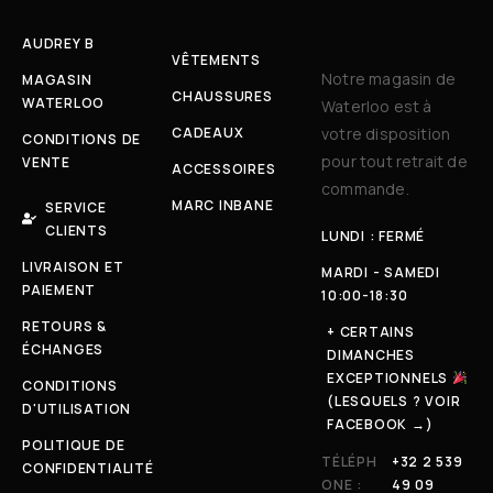
AUDREY B
VÊTEMENTS
Notre magasin de
MAGASIN
CHAUSSURES
WATERLOO
Waterloo est à
CADEAUX
votre disposition
CONDITIONS DE
pour tout retrait de
VENTE
ACCESSOIRES
commande.
MARC INBANE
SERVICE
CLIENTS
LUNDI : FERMÉ
LIVRAISON ET
MARDI - SAMEDI
PAIEMENT
10:00-18:30
RETOURS &
+ CERTAINS
ÉCHANGES
DIMANCHES
EXCEPTIONNELS
CONDITIONS
(LESQUELS ? VOIR
D'UTILISATION
FACEBOOK →)
POLITIQUE DE
TÉLÉPH
+32 2 539
CONFIDENTIALITÉ
ONE :
49 09