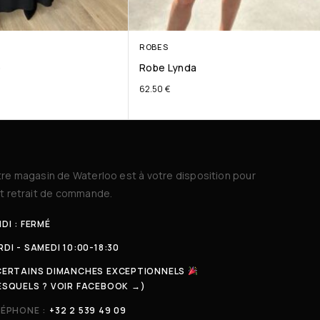
ROBES
o
Robe Lynda
62.50
€
re magasin de Waterloo est à votre disposition pour
t retrait de commande.
DI : FERMÉ
DI - SAMEDI 10:00-18:30
CERTAINS DIMANCHES EXCEPTIONNELS
ESQUELS ? VOIR FACEBOOK →)
LÉPHONE :
+32 2 539 49 09