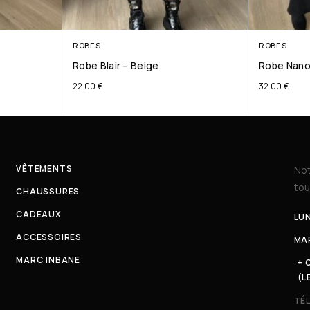
ROBES
ROBES
Robe Blair – Beige
Robe Nan
22.00
€
32.00
€
VÊTEMENTS
Not
tou
CHAUSSURES
CADEAUX
LUN
ACCESSOIRES
MAR
MARC INBANE
+ 
(L
TÉ