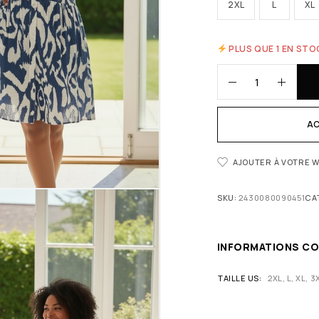
2XL
L
XL
PLUS QUE 1 EN STO
AC
AJOUTER À VOTRE W
SKU:
2430080090451
CA
INFORMATIONS C
TAILLE US
2XL, L, XL, 3