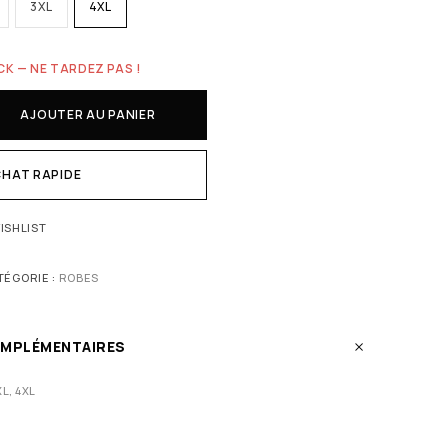
3XL
4XL
CK — NE TARDEZ PAS !
AJOUTER AU PANIER
HAT RAPIDE
ISHLIST
TÉGORIE :
ROBES
OMPLÉMENTAIRES
XL, 4XL