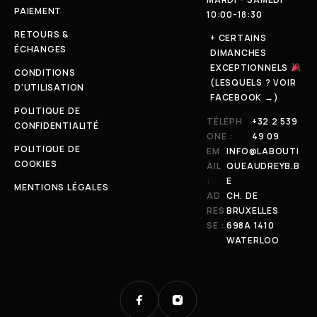
PAIEMENT
10:00-18:30
RETOURS &
+ CERTAINS
ÉCHANGES
DIMANCHES
EXCEPTIONNELS
CONDITIONS
(LESQUELS ? VOIR
D'UTILISATION
FACEBOOK →)
POLITIQUE DE
TÉLÉPH
+32 2 539
CONFIDENTIALITÉ
ONE :
49 09
POLITIQUE DE
EM
INFO@LABOUTI
COOKIES
AIL
QUEAUDREYB.B
:
E
MENTIONS LÉGALES
AD
CH. DE
RES
BRUXELLES
SE :
698A 1410
WATERLOO