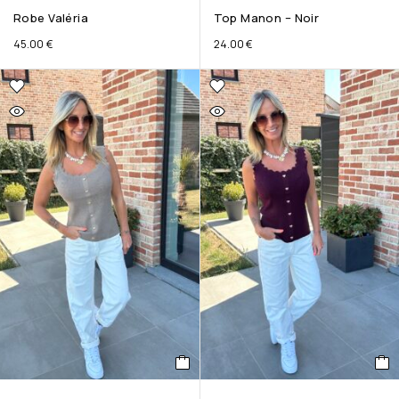
Robe Valéria
Top Manon – Noir
45.00
€
24.00
€