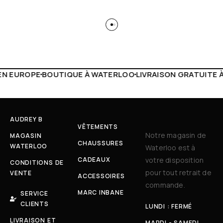
TERLOO
LIVRAISON GRATUITE À PARTIR DE 150€
LIVE FACE
AUDREY B
VÊTEMENTS
Notre magasin de
MAGASIN
CHAUSSURES
WATERLOO
Waterloo est à
CADEAUX
votre disposition
CONDITIONS DE
pour tout retrait de
VENTE
ACCESSOIRES
commande.
MARC INBANE
SERVICE
CLIENTS
LUNDI : FERMÉ
LIVRAISON ET
MARDI - SAMEDI