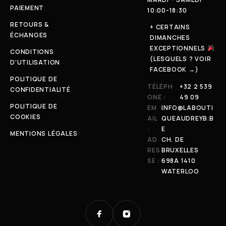
PAIEMENT
10:00-18:30
RETOURS &
+ CERTAINS
ÉCHANGES
DIMANCHES
EXCEPTIONNELS
CONDITIONS
(LESQUELS ? VOIR
D'UTILISATION
FACEBOOK →)
POLITIQUE DE
TÉLÉPH
+32 2 539
CONFIDENTIALITÉ
ONE :
49 09
POLITIQUE DE
EM
INFO@LABOUTI
COOKIES
AIL
QUEAUDREYB.B
:
E
MENTIONS LÉGALES
AD
CH. DE
RES
BRUXELLES
SE :
698A 1410
WATERLOO