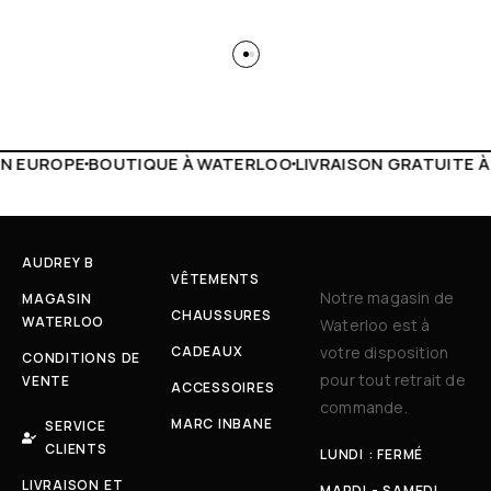
 WATERLOO
LIVRAISON GRATUITE À PARTIR DE 150€
LIVE F
AUDREY B
VÊTEMENTS
Notre magasin de
MAGASIN
CHAUSSURES
WATERLOO
Waterloo est à
CADEAUX
votre disposition
CONDITIONS DE
pour tout retrait de
VENTE
ACCESSOIRES
commande.
MARC INBANE
SERVICE
CLIENTS
LUNDI : FERMÉ
LIVRAISON ET
MARDI - SAMEDI