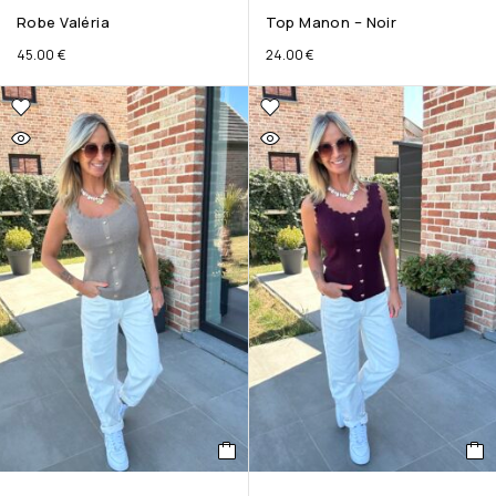
Robe Valéria
Top Manon – Noir
45.00
€
24.00
€