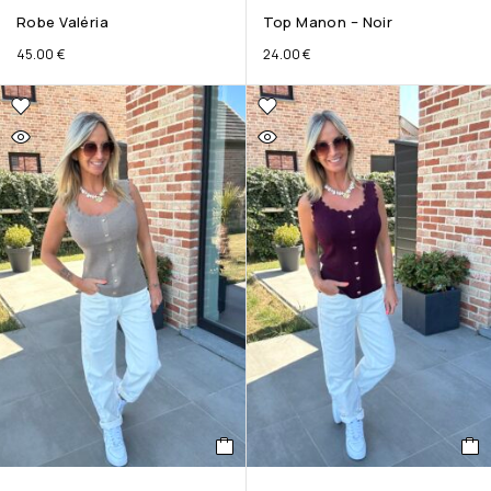
Robe Valéria
Top Manon – Noir
45.00
€
24.00
€