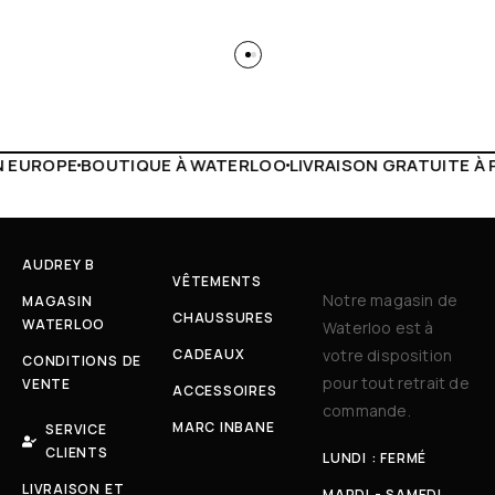
ATERLOO
LIVRAISON GRATUITE À PARTIR DE 150€
LIVE FAC
AUDREY B
VÊTEMENTS
Notre magasin de
MAGASIN
CHAUSSURES
WATERLOO
Waterloo est à
CADEAUX
votre disposition
CONDITIONS DE
pour tout retrait de
VENTE
ACCESSOIRES
commande.
MARC INBANE
SERVICE
CLIENTS
LUNDI : FERMÉ
LIVRAISON ET
MARDI - SAMEDI