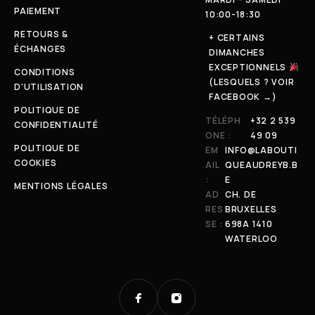
PAIEMENT
10:00-18:30
RETOURS &
+ CERTAINS
ÉCHANGES
DIMANCHES
EXCEPTIONNELS
CONDITIONS
(LESQUELS ? VOIR
D'UTILISATION
FACEBOOK →)
POLITIQUE DE
TÉLÉPH
+32 2 539
CONFIDENTIALITÉ
ONE :
49 09
POLITIQUE DE
EM
INFO@LABOUTI
COOKIES
AIL
QUEAUDREYB.B
:
E
MENTIONS LÉGALES
AD
CH. DE
RES
BRUXELLES
SE :
698A 1410
WATERLOO